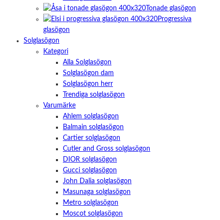
Tonade glasögon
Progressiva
glasögon
Solglasögon
Kategori
Alla Solglasögon
Solglasögon dam
Solglasögon herr
Trendiga solglasögon
Varumärke
Ahlem solglasögon
Balmain solglasögon
Cartier solglasögon
Cutler and Gross solglasögon
DIOR solglasögon
Gucci solglasögon
John Dalia solglasögon
Masunaga solglasögon
Metro solglasögon
Moscot solglasögon