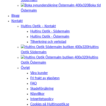
Södermalm
Boka tid
Östermalm
Blogg
Kontakt
Hultins Optik – Kontakt
Hultins Optik - Södermalm
Hultins Optik - Östermalm
Tillverkning och verkstad
Hultins
Optik Södermalm
Hultins
Optik Östermalm
Övrigt
Våra kunder
Fri frakt av glasögon
FAQ
Skadeförsäkring
Köpvillkor
Integritetspolicy
Cookies på Hultinsoptik.se