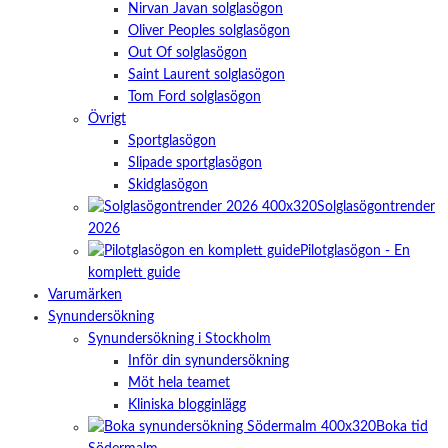
Nirvan Javan solglasögon
Oliver Peoples solglasögon
Out Of solglasögon
Saint Laurent solglasögon
Tom Ford solglasögon
Övrigt
Sportglasögon
Slipade sportglasögon
Skidglasögon
Solglasögontrender
2026
Pilotglasögon - En
komplett guide
Varumärken
Synundersökning
Synundersökning i Stockholm
Inför din synundersökning
Möt hela teamet
Kliniska blogginlägg
Boka tid