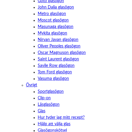
Götti glasögon
John Dalia glasögon
Metro glasögon
Moscot glasögon
Masunaga glasögon
Mykita glasögon
Nirvan Javan glasögon
Oliver Peoples glasögon
Oscar Magnuson glasögon
Saint Laurent glasögon
Savile Row glasögon
Tom Ford glasögon
Vasuma glasögon
Övrigt
Sportglasögon
Clip-on
Läsglasögon
Glas
Hur tyder jag mitt recept?
Hjälp att välja glas
Glasögonskötsel