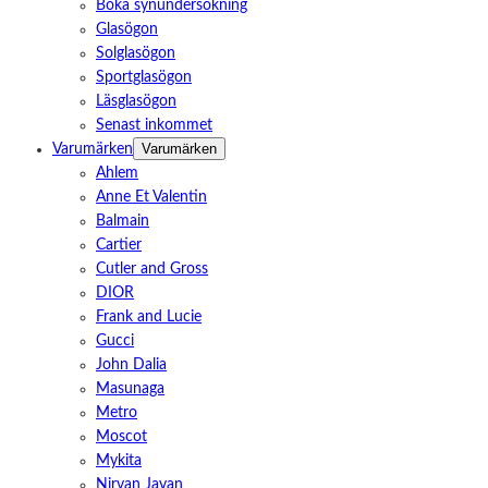
Boka synundersökning
Glasögon
Solglasögon
Sportglasögon
Läsglasögon
Senast inkommet
Varumärken
Varumärken
Ahlem
Anne Et Valentin
Balmain
Cartier
Cutler and Gross
DIOR
Frank and Lucie
Gucci
John Dalia
Masunaga
Metro
Moscot
Mykita
Nirvan Javan