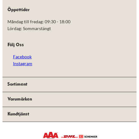
de här
kakorna
Öppettider
kommer viss
funktionalitet
Måndag till fredag: 09:30 - 18:00
att försvinna
Lördag: Sommarstängt
från
hemsidan.
Följ Oss
Marknadsföring
Facebook
Genom att dela
Instagram
med dig av dina
intressen och ditt
beteende när du
surfar ökar du
Sortiment
chansen att få se
personligt
anpassat innehåll
Varumärken
och erbjudanden.
Kundtjänst