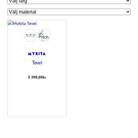
MYKITA
Tevel
5 390,00
kr
Nödvändiga
Dessa kakor
går inte att
välja bort.
De behövs
för att
hemsidan
över huvud