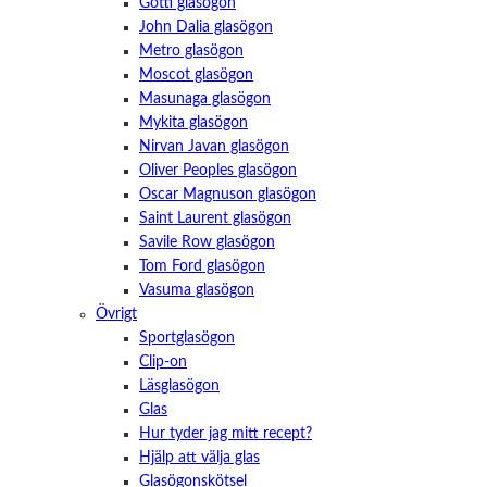
Götti glasögon
John Dalia glasögon
Metro glasögon
Moscot glasögon
Masunaga glasögon
Mykita glasögon
Nirvan Javan glasögon
Oliver Peoples glasögon
Oscar Magnuson glasögon
Saint Laurent glasögon
Savile Row glasögon
Tom Ford glasögon
Vasuma glasögon
Övrigt
Sportglasögon
Clip-on
Läsglasögon
Glas
Hur tyder jag mitt recept?
Hjälp att välja glas
Glasögonskötsel