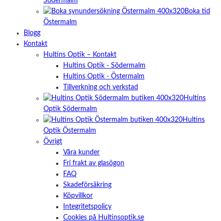
Södermalm
Boka tid
Östermalm
Blogg
Kontakt
Hultins Optik – Kontakt
Hultins Optik - Södermalm
Hultins Optik - Östermalm
Tillverkning och verkstad
Hultins
Optik Södermalm
Hultins
Optik Östermalm
Övrigt
Våra kunder
Fri frakt av glasögon
FAQ
Skadeförsäkring
Köpvillkor
Integritetspolicy
Cookies på Hultinsoptik.se