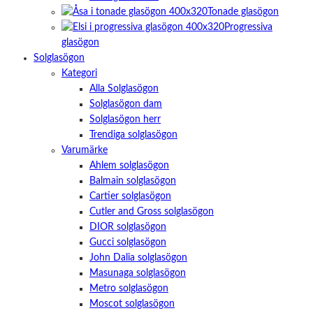
Tonade glasögon
Progressiva
glasögon
Solglasögon
Kategori
Alla Solglasögon
Solglasögon dam
Solglasögon herr
Trendiga solglasögon
Varumärke
Ahlem solglasögon
Balmain solglasögon
Cartier solglasögon
Cutler and Gross solglasögon
DIOR solglasögon
Gucci solglasögon
John Dalia solglasögon
Masunaga solglasögon
Metro solglasögon
Moscot solglasögon