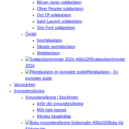
Nirvan Javan solglasögon
Oliver Peoples solglasögon
Out Of solglasögon
Saint Laurent solglasögon
Tom Ford solglasögon
Övrigt
Sportglasögon
Slipade sportglasögon
Skidglasögon
Solglasögontrender
2026
Pilotglasögon - En
komplett guide
Varumärken
Synundersökning
Synundersökning i Stockholm
Inför din synundersökning
Möt hela teamet
Kliniska blogginlägg
Boka tid