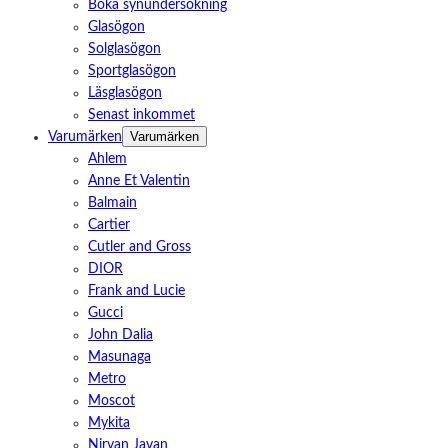
Boka synundersökning
Glasögon
Solglasögon
Sportglasögon
Läsglasögon
Senast inkommet
Varumärken
Varumärken
Ahlem
Anne Et Valentin
Balmain
Cartier
Cutler and Gross
DIOR
Frank and Lucie
Gucci
John Dalia
Masunaga
Metro
Moscot
Mykita
Nirvan Javan