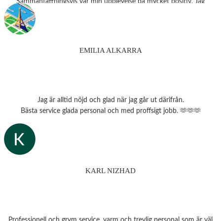
Sammanfattningsvis var min upplevelse på mycket positiv. Jag
rekommenderar starkt detta ställe till alla som behöver
synundersökning eller nya glasögon.
Tack 💗
EMILIA ALKARRA
Jag är alltid nöjd och glad när jag går ut därifrån.
Bästa service glada personal och med proffsigt jobb. 🫶🫶🫶
KARL NIZHAD
Professionell och grym service, varm och trevlig personal som är väl