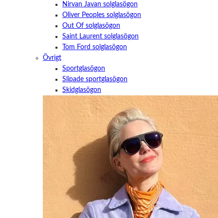
Nirvan Javan solglasögon
Oliver Peoples solglasögon
Out Of solglasögon
Saint Laurent solglasögon
Tom Ford solglasögon
Övrigt
Sportglasögon
Slipade sportglasögon
Skidglasögon