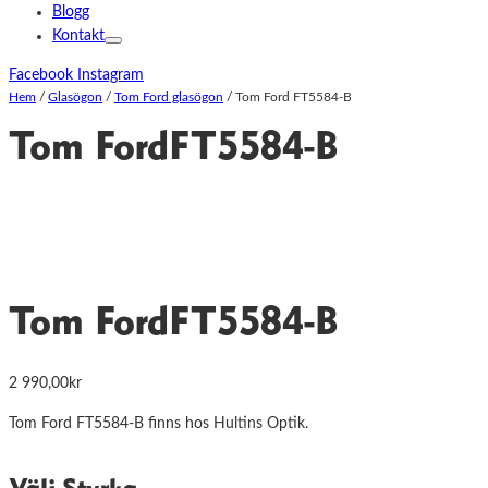
Blogg
Kontakt
Facebook
Instagram
Hem
/
Glasögon
/
Tom Ford glasögon
/
Tom Ford FT5584-B
Tom Ford
FT5584-B
Tom Ford
FT5584-B
2 990,00
kr
Tom Ford FT5584-B finns hos Hultins Optik.