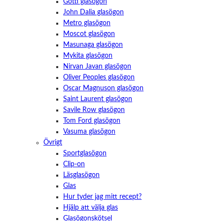
Götti glasögon
John Dalia glasögon
Metro glasögon
Moscot glasögon
Masunaga glasögon
Mykita glasögon
Nirvan Javan glasögon
Oliver Peoples glasögon
Oscar Magnuson glasögon
Saint Laurent glasögon
Savile Row glasögon
Tom Ford glasögon
Vasuma glasögon
Övrigt
Sportglasögon
Clip-on
Läsglasögon
Glas
Hur tyder jag mitt recept?
Hjälp att välja glas
Glasögonskötsel