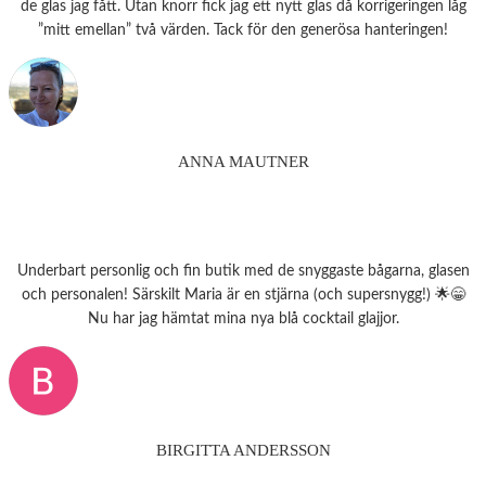
de glas jag fått. Utan knorr fick jag ett nytt glas då korrigeringen låg
”mitt emellan” två värden. Tack för den generösa hanteringen!
ANNA MAUTNER
Underbart personlig och fin butik med de snyggaste bågarna, glasen
och personalen! Särskilt Maria är en stjärna (och supersnygg!) 🌟😁
Nu har jag hämtat mina nya blå cocktail glajjor.
BIRGITTA ANDERSSON