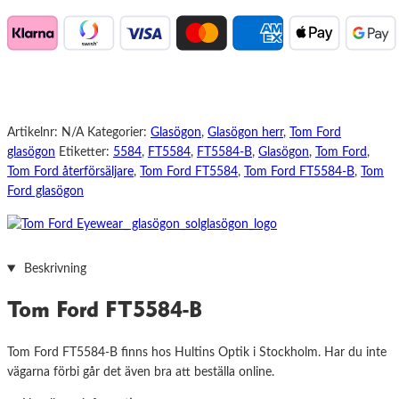
Artikelnr:
N/A
Kategorier:
Glasögon
,
Glasögon herr
,
Tom Ford
glasögon
Etiketter:
5584
,
FT5584
,
FT5584-B
,
Glasögon
,
Tom Ford
,
Tom Ford återförsäljare
,
Tom Ford FT5584
,
Tom Ford FT5584-B
,
Tom
Ford glasögon
Beskrivning
Tom Ford FT5584-B
Tom Ford FT5584-B finns hos Hultins Optik i Stockholm. Har du inte
vägarna förbi går det även bra att beställa online.