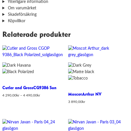
Ytterligare information
Om varumärket
Skadeförsäkring
Köpvillkor
Relaterade produkter
Cutler and Gross
CG9386 Sun
Moscot
Arthur NV
Prisintervall:
4 290,00
kr
–
4 490,00
kr
4
3 890,00
kr
290,00kr
till
4
490,00kr