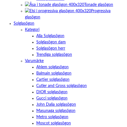
Tonade glasögon
Progressiva
glasögon
Solglasögon
Kategori
Alla Solglasögon
Solglasögon dam
Solglasögon herr
Trendiga solglasögon
Varumärke
Ahlem solglasögon
Balmain solglasögon
Cartier solglasögon
Cutler and Gross solglasögon
DIOR solglasögon
Gucci solglasögon
John Dalia solglasögon
Masunaga solglasögon
Metro solglasögon
Moscot solglasögon