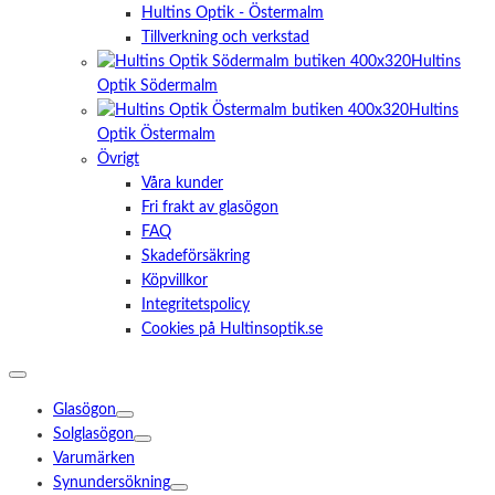
Hultins Optik - Östermalm
Tillverkning och verkstad
Hultins
Optik Södermalm
Hultins
Optik Östermalm
Övrigt
Våra kunder
Fri frakt av glasögon
FAQ
Skadeförsäkring
Köpvillkor
Integritetspolicy
Cookies på Hultinsoptik.se
Glasögon
Solglasögon
Varumärken
Synundersökning