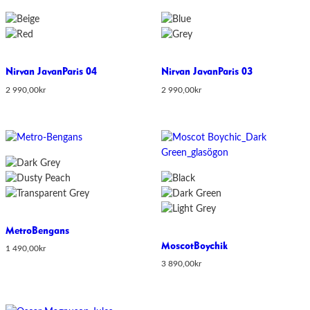
Nirvan Javan
Paris 04
Nirvan Javan
Paris 03
2 990,00
kr
2 990,00
kr
Metro
Bengans
Moscot
Boychik
1 490,00
kr
3 890,00
kr