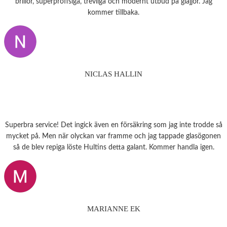
brillor, superproffsiga, trevliga och modernt utbud på glajjor. Jag
kommer tillbaka.
NICLAS HALLIN
Superbra service! Det ingick även en försäkring som jag inte trodde så
mycket på. Men när olyckan var framme och jag tappade glasögonen
så de blev repiga löste Hultins detta galant. Kommer handla igen.
MARIANNE EK