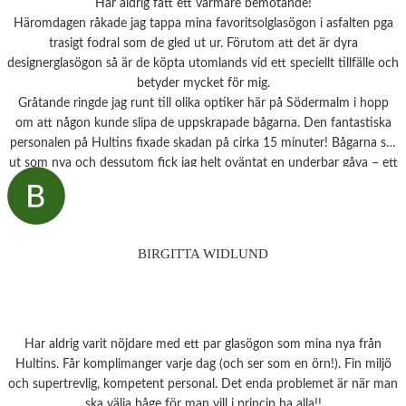
Har aldrig fått ett varmare bemötande!
Häromdagen råkade jag tappa mina favoritsolglasögon i asfalten pga
trasigt fodral som de gled ut ur. Förutom att det är dyra
designerglasögon så är de köpta utomlands vid ett speciellt tillfälle och
betyder mycket för mig.
Gråtande ringde jag runt till olika optiker här på Södermalm i hopp
om att någon kunde slipa de uppskrapade bågarna. Den fantastiska
personalen på Hultins fixade skadan på cirka 15 minuter! Bågarna ser
ut som nya och dessutom fick jag helt oväntat en underbar gåva – ett
sprillans nytt fodral från samma märke som mina solglasögon! Vilken
fantastisk service! Kommer aldrig att glömma det otroligt fina
bemötandet.
Snart behöver jag boka tid för en synundersökning och jag vet precis
BIRGITTA WIDLUND
vart jag ska vända mig!
Har aldrig varit nöjdare med ett par glasögon som mina nya från
Hultins. Får komplimanger varje dag (och ser som en örn!). Fin miljö
och supertrevlig, kompetent personal. Det enda problemet är när man
ska välja båge för man vill i princip ha alla!!