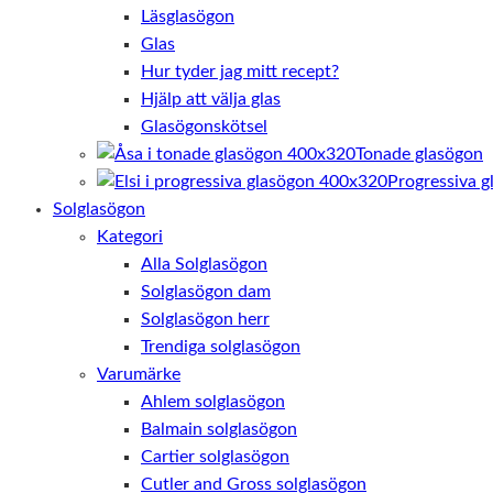
Läsglasögon
Glas
Hur tyder jag mitt recept?
Hjälp att välja glas
Glasögonskötsel
Tonade glasögon
Progressiva g
Solglasögon
Kategori
Alla Solglasögon
Solglasögon dam
Solglasögon herr
Trendiga solglasögon
Varumärke
Ahlem solglasögon
Balmain solglasögon
Cartier solglasögon
Cutler and Gross solglasögon