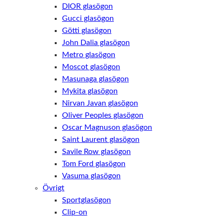
DIOR glasögon
Gucci glasögon
Götti glasögon
John Dalia glasögon
Metro glasögon
Moscot glasögon
Masunaga glasögon
Mykita glasögon
Nirvan Javan glasögon
Oliver Peoples glasögon
Oscar Magnuson glasögon
Saint Laurent glasögon
Savile Row glasögon
Tom Ford glasögon
Vasuma glasögon
Övrigt
Sportglasögon
Clip-on