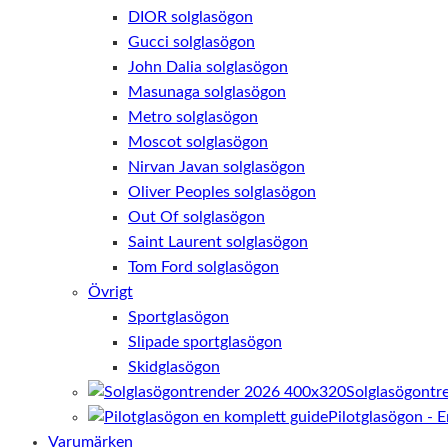
DIOR solglasögon
Gucci solglasögon
John Dalia solglasögon
Masunaga solglasögon
Metro solglasögon
Moscot solglasögon
Nirvan Javan solglasögon
Oliver Peoples solglasögon
Out Of solglasögon
Saint Laurent solglasögon
Tom Ford solglasögon
Övrigt
Sportglasögon
Slipade sportglasögon
Skidglasögon
Solglasögontr
Pilotglasögon - 
Varumärken