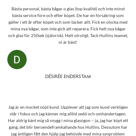
Bästa personal, bästa bågar o glas (top kvalité) och inte minst
bästa service före och efter köpet. De har en försäkring som
gäller i ett år efter köpet och som täcker allt. Fick en olycka med
mina nya bågar, som inte gick att reparera. Fick helt nya bågar
och glas för 250sek (självrisk). Helt otroligt. Tack Hultins teamet,
ni är bäst!
DÉSIRÉE ENDERSTAM
Jag är en mycket nöjd kund. Upplever att jag som kund verkligen
står i fokus och jag känner mig alltid sedd och omhändertagen.
Har aldrig känt mig så snygg i mina glasögon – ja, jag har köpt ett
gäng, det blir beroendeframkallande hos Hultins. Dessutom har
jag äntligen fått den hjälp jag behövde med mina synproblem