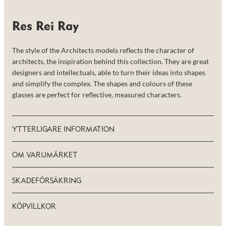
de här
kakorna
kommer viss
Res Rei Ray
funktionalitet
att försvinna
från
The style of the Architects models reflects the character of
hemsidan.
architects, the inspiration behind this collection. They are great
designers and intellectuals, able to turn their ideas into shapes
and simplify the complex. The shapes and colours of these
Marknadsföring
glasses are perfect for reflective, measured characters.
Genom att dela
med dig av dina
intressen och ditt
beteende när du
YTTERLIGARE INFORMATION
surfar ökar du
chansen att få se
personligt
OM VARUMÄRKET
anpassat innehåll
och erbjudanden.
SKADEFÖRSÄKRING
KÖPVILLKOR