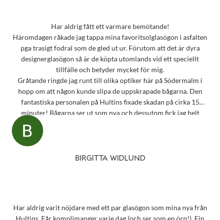
Har aldrig fått ett varmare bemötande!
Häromdagen råkade jag tappa mina favoritsolglasögon i asfalten
pga trasigt fodral som de gled ut ur. Förutom att det är dyra
designerglasögon så är de köpta utomlands vid ett speciellt
tillfälle och betyder mycket för mig.
Gråtande ringde jag runt till olika optiker här på Södermalm i
hopp om att någon kunde slipa de uppskrapade bågarna. Den
fantastiska personalen på Hultins fixade skadan på cirka 15
minuter! Bågarna ser ut som nya och dessutom fick jag helt
oväntat en underbar gåva – ett sprillans nytt fodral från samma
märke som mina solglasögon! Vilken fantastisk service! Kommer
aldrig att glömma det otroligt fina bemötandet.
Snart behöver jag boka tid för en synundersökning och jag vet
BIRGITTA WIDLUND
precis vart jag ska vända mig!
Har aldrig varit nöjdare med ett par glasögon som mina nya från
Hultins. Får komplimanger varje dag (och ser som en örn!). Fin