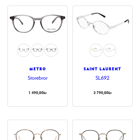
METRO
SAINT LAURENT
Storebror
SL692
1 490,00
kr
3 790,00
kr