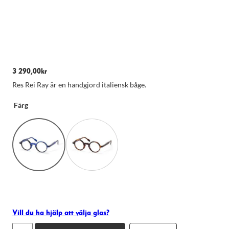
3 290,00
kr
Res Rei Ray är en handgjord italiensk båge.
Färg
Nödvändiga
Dessa kakor
går inte att
välja bort.
De behövs
för att
hemsidan
Vill du ha hjälp att välja glas?
över huvud
Res