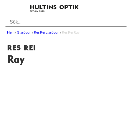
Hem
/
Glasögon
/
Res Rei glasögon
/
Res Rei Ray
RES REI
Ray