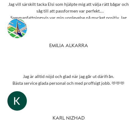
Jag vill särskilt tacka Elsi som hjälpte mig att välja rätt bågar och
såg till att passformen var perfekt.
Sammanfattningsvis var min upplevelse på mycket positiv. Jag
rekommenderar starkt detta ställe till alla som behöver
synundersökning eller nya glasögon.
Tack 💗
EMILIA ALKARRA
Jag är alltid nöjd och glad när jag går ut därifrån.
Bästa service glada personal och med proffsigt jobb. 🫶🫶🫶
KARL NIZHAD