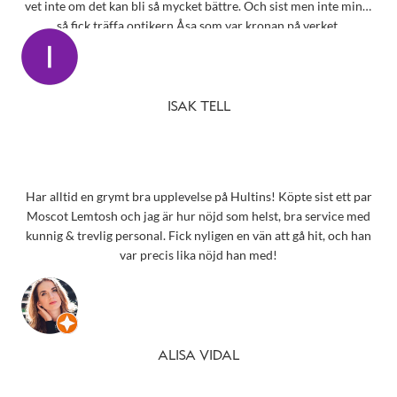
vet inte om det kan bli så mycket bättre. Och sist men inte minst
så fick träffa optikern Åsa som var kronan på verket.
ISAK TELL
Har alltid en grymt bra upplevelse på Hultins! Köpte sist ett par
Moscot Lemtosh och jag är hur nöjd som helst, bra service med
kunnig & trevlig personal. Fick nyligen en vän att gå hit, och han
var precis lika nöjd han med!
ALISA VIDAL