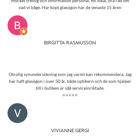
Mycket trevlig och information personal, fin lokal, bra råd om
vad vi båge. Har köpt glasögon här de senaste 15 åren
BIRGITTA RASMUSSON
Otrolig synundersökning som jag varmt kan rekommendera. Jag
har haft glasögon i över 50 år, både optikern och de som hjälper
till i butiken är såå serviceinriktade.
⭐⭐⭐⭐⭐
VIVIANNE GERGI