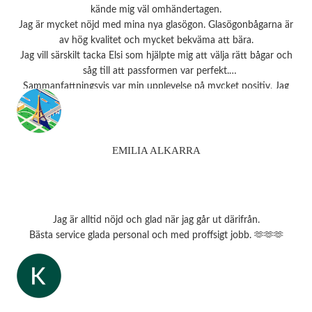
kände mig väl omhändertagen.
Jag är mycket nöjd med mina nya glasögon. Glasögonbågarna är
av hög kvalitet och mycket bekväma att bära.
Jag vill särskilt tacka Elsi som hjälpte mig att välja rätt bågar och
såg till att passformen var perfekt.
Sammanfattningsvis var min upplevelse på mycket positiv. Jag
rekommenderar starkt detta ställe till alla som behöver
synundersökning eller nya glasögon.
Tack 💗
EMILIA ALKARRA
Jag är alltid nöjd och glad när jag går ut därifrån.
Bästa service glada personal och med proffsigt jobb. 🫶🫶🫶