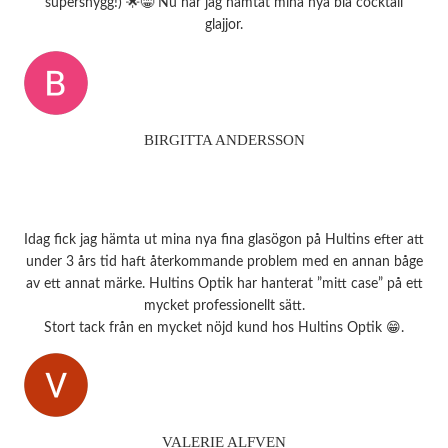
supersnygg!) 🌟😁 Nu har jag hämtat mina nya blå cocktail
glajjor.
BIRGITTA ANDERSSON
Idag fick jag hämta ut mina nya fina glasögon på Hultins efter att
under 3 års tid haft återkommande problem med en annan båge
av ett annat märke. Hultins Optik har hanterat ”mitt case” på ett
mycket professionellt sätt.
Stort tack från en mycket nöjd kund hos Hultins Optik 😁.
VALERIE ALFVEN