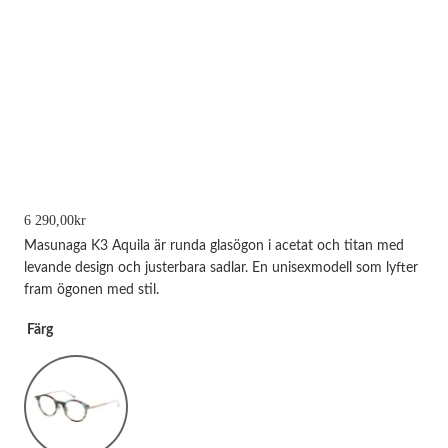
6 290,00
kr
Masunaga K3 Aquila är runda glasögon i acetat och titan med
levande design och justerbara sadlar. En unisexmodell som lyfter
fram ögonen med stil.
Nödvändiga
Färg
Dessa kakor
går inte att
välja bort.
De behövs
för att
hemsidan
över huvud