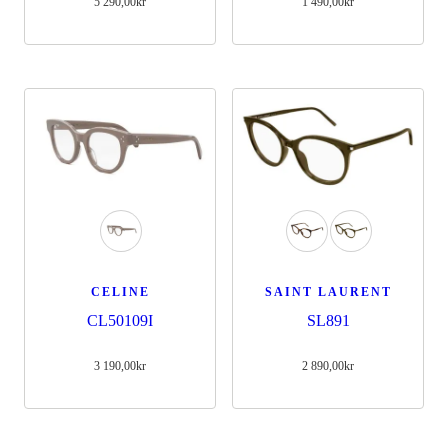
5 290,00
kr
1 490,00
kr
CELINE
SAINT LAURENT
CL50109I
SL891
3 190,00
kr
2 890,00
kr