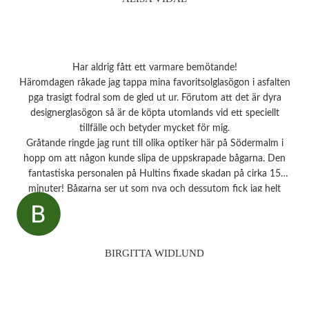
Har aldrig fått ett varmare bemötande!
Häromdagen råkade jag tappa mina favoritsolglasögon i asfalten
pga trasigt fodral som de gled ut ur. Förutom att det är dyra
designerglasögon så är de köpta utomlands vid ett speciellt
tillfälle och betyder mycket för mig.
Gråtande ringde jag runt till olika optiker här på Södermalm i
hopp om att någon kunde slipa de uppskrapade bågarna. Den
fantastiska personalen på Hultins fixade skadan på cirka 15
minuter! Bågarna ser ut som nya och dessutom fick jag helt
oväntat en underbar gåva – ett sprillans nytt fodral från samma
märke som mina solglasögon! Vilken fantastisk service! Kommer
aldrig att glömma det otroligt fina bemötandet.
Snart behöver jag boka tid för en synundersökning och jag vet
BIRGITTA WIDLUND
precis vart jag ska vända mig!