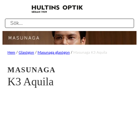
Hem
/
Glasögon
/
Masunaga glasögon
/
Masunaga K3 Aquila
MASUNAGA
K3 Aquila