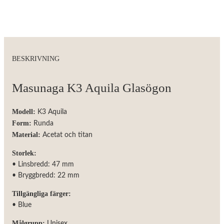
besök. Om
du nekar de
här kakorna
kommer viss
funktionalitet
att försvinna
från
BESKRIVNING
hemsidan.
Masunaga K3 Aquila Glasögon
Marknadsföring
Genom att dela
Modell:
K3 Aquila
med dig av dina
Form:
intressen och
Runda
ditt beteende
Material:
Acetat och titan
när du surfar
ökar du chansen
Storlek:
att få se
• Linsbredd: 47 mm
personligt
anpassat innehåll
• Bryggbredd: 22 mm
och erbjudanden.
Tillgängliga färger:
• Blue
Målgrupp:
Unisex