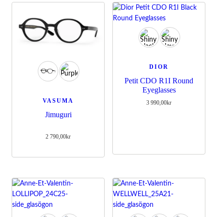
DIOR
Petit CDO R1I Round
Eyeglasses
VASUMA
3 990,00
kr
Jimuguri
2 790,00
kr