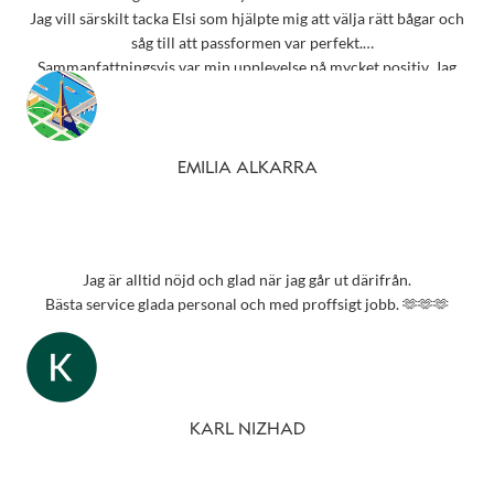
Jag vill särskilt tacka Elsi som hjälpte mig att välja rätt bågar och
såg till att passformen var perfekt.
Sammanfattningsvis var min upplevelse på mycket positiv. Jag
rekommenderar starkt detta ställe till alla som behöver
synundersökning eller nya glasögon.
Tack 💗
EMILIA ALKARRA
Jag är alltid nöjd och glad när jag går ut därifrån.
Bästa service glada personal och med proffsigt jobb. 🫶🫶🫶
KARL NIZHAD