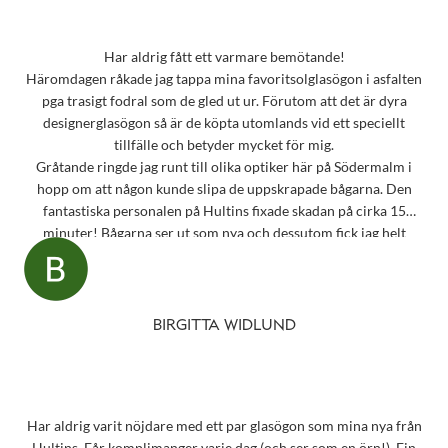
Har aldrig fått ett varmare bemötande!
Häromdagen råkade jag tappa mina favoritsolglasögon i asfalten
pga trasigt fodral som de gled ut ur. Förutom att det är dyra
designerglasögon så är de köpta utomlands vid ett speciellt
tillfälle och betyder mycket för mig.
Gråtande ringde jag runt till olika optiker här på Södermalm i
hopp om att någon kunde slipa de uppskrapade bågarna. Den
fantastiska personalen på Hultins fixade skadan på cirka 15
minuter! Bågarna ser ut som nya och dessutom fick jag helt
oväntat en underbar gåva – ett sprillans nytt fodral från samma
märke som mina solglasögon! Vilken fantastisk service! Kommer
aldrig att glömma det otroligt fina bemötandet.
Snart behöver jag boka tid för en synundersökning och jag vet
BIRGITTA WIDLUND
precis vart jag ska vända mig!
Har aldrig varit nöjdare med ett par glasögon som mina nya från
Hultins. Får komplimanger varje dag (och ser som en örn!). Fin