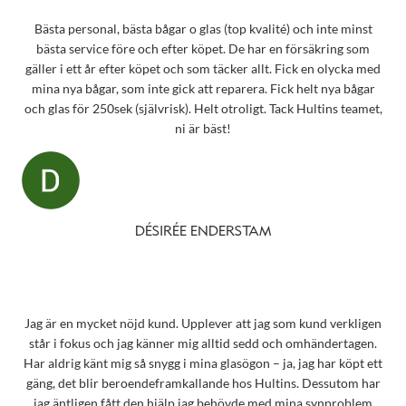
Bästa personal, bästa bågar o glas (top kvalité) och inte minst
bästa service före och efter köpet. De har en försäkring som
gäller i ett år efter köpet och som täcker allt. Fick en olycka med
mina nya bågar, som inte gick att reparera. Fick helt nya bågar
och glas för 250sek (självrisk). Helt otroligt. Tack Hultins teamet,
ni är bäst!
DÉSIRÉE ENDERSTAM
Jag är en mycket nöjd kund. Upplever att jag som kund verkligen
står i fokus och jag känner mig alltid sedd och omhändertagen.
Har aldrig känt mig så snygg i mina glasögon – ja, jag har köpt ett
gäng, det blir beroendeframkallande hos Hultins. Dessutom har
jag äntligen fått den hjälp jag behövde med mina synproblem