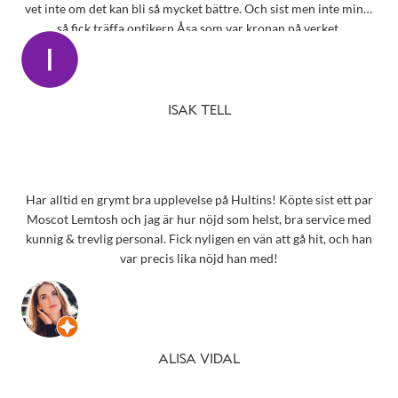
vet inte om det kan bli så mycket bättre. Och sist men inte minst
så fick träffa optikern Åsa som var kronan på verket.
ISAK TELL
Har alltid en grymt bra upplevelse på Hultins! Köpte sist ett par
Moscot Lemtosh och jag är hur nöjd som helst, bra service med
kunnig & trevlig personal. Fick nyligen en vän att gå hit, och han
var precis lika nöjd han med!
ALISA VIDAL