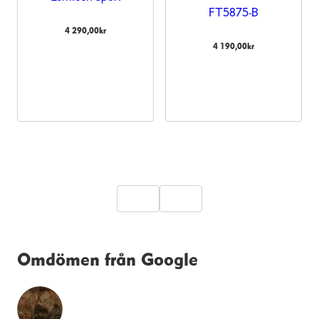
FT5875-B
4 290,00
kr
4 190,00
kr
Omdömen från Google