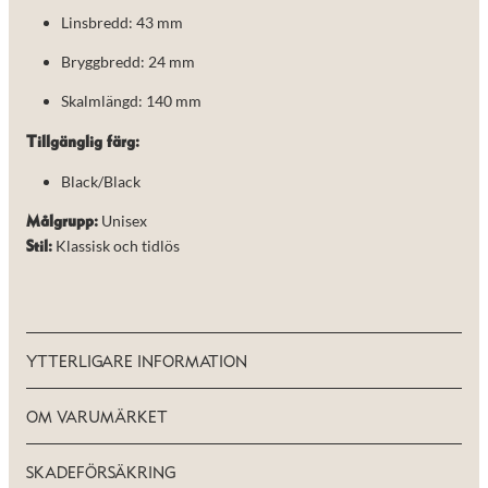
de här
Linsbredd: 43 mm
kakorna
kommer viss
Bryggbredd: 24 mm
funktionalitet
att försvinna
Skalmlängd: 140 mm
från
hemsidan.
Tillgänglig färg:
Black/Black
Marknadsföring
Genom att dela
Unisex
Målgrupp:
med dig av dina
Klassisk och tidlös
intressen och ditt
Stil:
beteende när du
surfar ökar du
chansen att få se
personligt
anpassat innehåll
och erbjudanden.
YTTERLIGARE INFORMATION
OM VARUMÄRKET
SKADEFÖRSÄKRING