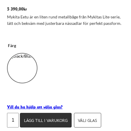
5 390,00
kr
Mykita Eetu är en liten rund metallbåge från Mykitas Lite-serie,
lätt och bekväm med justerbara nässadlar för perfekt passform.
Färg
Nödvändiga
Dessa kakor
går inte att
välja bort.
Vill du ha hjälp att välja glas?
De behövs
Mykita
för att
LÄGG TILL I VARUKORG
VÄLJ GLAS
hemsidan
Eetu
över huvud
mängd