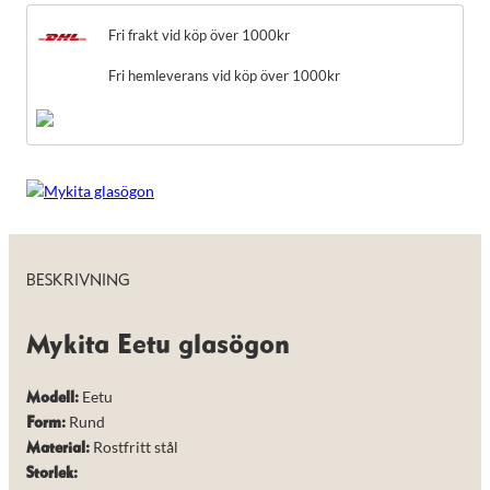
taget ska
fungera.
Fri frakt vid köp över 1000kr
Fri hemleverans vid köp över 1000kr
Statistik
För att vi ska
kunna
förbättra
hemsidans
funktionalitet
och
uppbyggnad,
baserat på
hur hemsidan
används.
BESKRIVNING
Mykita Eetu glasögon
Upplevelse
För att vår
hemsida ska
Eetu
Modell:
prestera så
Rund
Form:
bra som
möjligt under
Rostfritt stål
Material:
ditt besök.
Storlek:
Om du nekar