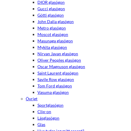
DIOR glasögon
Gucci glasögon
Götti glasögon
John Dalia glasögon
Metro glasögon
Moscot glasögon
Masunaga glasögon
Mykita glasögon
Nirvan Javan glasögon
Oliver Peoples glasögon
Oscar Magnuson glasögon
Saint Laurent glasögon
Savile Row glasögon
Tom Ford glasögon
Vasuma glasögon
Övrigt
Sportglasögon
Clip-on
Läsglasögon
Glas
Hur tyder jag mitt recept?