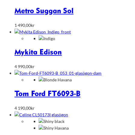
Metro Suggan Sol
1 490,00
kr
Mykita Edison
4 990,00
kr
Tom Ford FT6093-B
4 190,00
kr