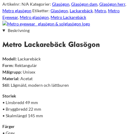
Artikelnr:
N/A
Kategorier:
Glasögon
,
Glasögon dam
,
Glasögon herr
,
Metro glasögon
Etiketter:
Glasögon
,
Lackarebäck
,
Metro
,
Metro
Eyewear
,
Metro glasögon
,
Metro Lackarebäck
Beskrivning
Metro Lackarebäck Glasögon
Modell:
Lackarebäck
Form:
Rektangulär
Målgrupp:
Unisex
Material:
Acetat
Stil:
Lågmäld, modern och lättburen
Storlek
• Linsbredd 49 mm
• Bryggbredd 22 mm
• Skalmlängd 145 mm
Färger
• Grey