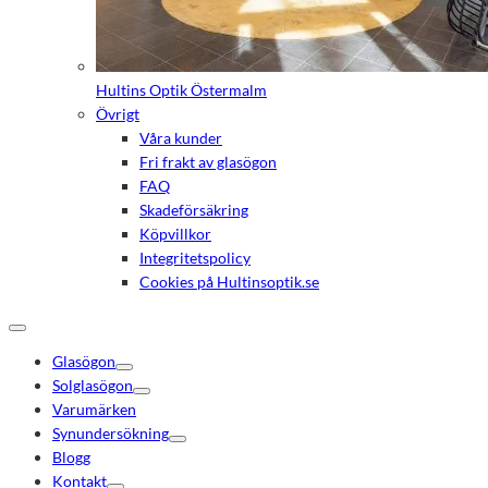
Hultins Optik Östermalm
Övrigt
Våra kunder
Fri frakt av glasögon
FAQ
Skadeförsäkring
Köpvillkor
Integritetspolicy
Cookies på Hultinsoptik.se
Glasögon
Solglasögon
Varumärken
Synundersökning
Blogg
Kontakt