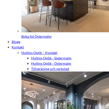
Boka tid Östermalm
Blogg
Kontakt
Hultins Optik – Kontakt
Hultins Optik - Södermalm
Hultins Optik - Östermalm
Tillverkning och verkstad