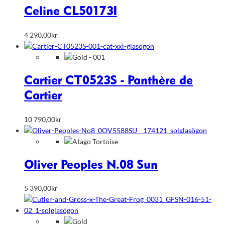
Celine CL50173I
4 290,00
kr
Cartier CT0523S - Panthère de
Cartier
10 790,00
kr
Oliver Peoples N.08 Sun
5 390,00
kr