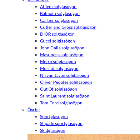
Ahlem solglasögon
Balmain solglasögon
Cartier solglasögon
Cutler and Gross solglasögon
DIOR solglasögon
Gucci solglasögon
John Dalia solglasögon
Masunaga solglasögon
Metro solglasögon
Moscot solglasögon
Nirvan Javan solglasögon
Oliver Peoples solglasögon
Out Of solglasögon
Saint Laurent solglasögon
Tom Ford solglasögon
Övrigt
Sportglasögon
Slipade sportglasögon
Skidglasögon