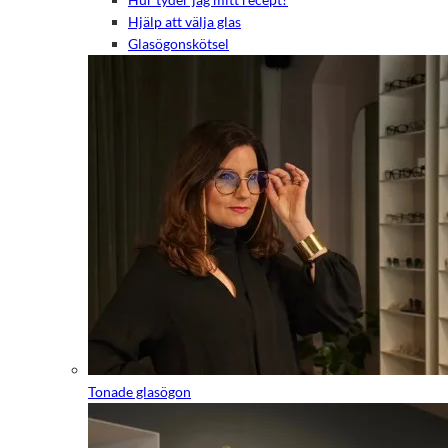
Hjälp att välja glas
Glasögonskötsel
Tonade glasögon