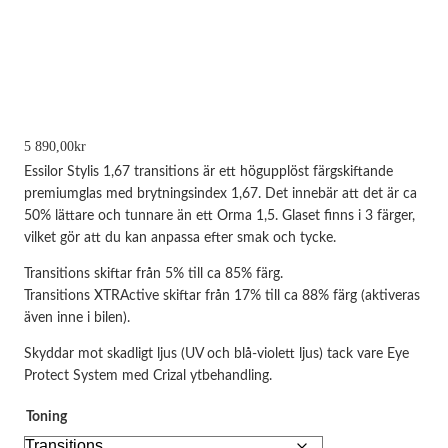
5 890,00
kr
Essilor Stylis 1,67 transitions är ett högupplöst färgskiftande
premiumglas med brytningsindex 1,67. Det innebär att det är ca
50% lättare och tunnare än ett Orma 1,5. Glaset finns i 3 färger,
vilket gör att du kan anpassa efter smak och tycke.
Transitions skiftar från 5% till ca 85% färg.
Transitions XTRActive skiftar från 17% till ca 88% färg (aktiveras
Nödvändiga
även inne i bilen).
Dessa kakor
går inte att
Skyddar mot skadligt ljus (UV och blå-violett ljus) tack vare Eye
välja bort.
Protect System med Crizal ytbehandling.
De behövs
för att
hemsidan
Toning
över huvud