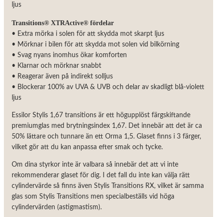
ljus
Transitions® XTRActive® fördelar
• Extra mörka i solen för att skydda mot skarpt ljus
• Mörknar i bilen för att skydda mot solen vid bilkörning
• Svag nyans inomhus ökar komforten
• Klarnar och mörknar snabbt
• Reagerar även på indirekt solljus
• Blockerar 100% av UVA & UVB och delar av skadligt blå-violett
ljus
Essilor Stylis 1,67 transitions är ett högupplöst färgskiftande
premiumglas med brytningsindex 1,67. Det innebär att det är ca
50% lättare och tunnare än ett Orma 1,5. Glaset finns i 3 färger,
vilket gör att du kan anpassa efter smak och tycke.
Om dina styrkor inte är valbara så innebär det att vi inte
rekommenderar glaset för dig. I det fall du inte kan välja rätt
cylindervärde så finns även Stylis Transitions RX, vilket är samma
glas som Stylis Transitions men specialbeställs vid höga
cylindervärden (astigmastism).