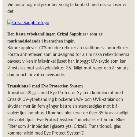
Vid ännu högre styrkor ber vi dig ta kontakt med oss så löser vi
det.
Den bästa ytbehandlingen Crizal Sapphire+ som är
marknadsledande i branschen ingår.
Bärare upplever 70% mindre reflexer än traditionella antireflexer.
Första antireflexen som är designad för att minska reflektionerna
oavsett vilken infallsvinkel ljuset har. Inbyggt UV-skydd som kan
jämställas mot solskyddsfaktor 35. Tåligt mot repor och är smuts,
damm och är vattenavvisande.
Transitions® med Eye Protection System
Transitions® glas med Eye Protector System kombinerat med
Crizal® UV-ytbehandling blockerar UVA- och UVB-strålar och
skyddar mer än fem gånger bättre än standardglas mot blå-
violett ljus inomhus. Utomhus blockerar de över 85 % av skadligt
blå-violett ljus. Eye Protect System™ innehåller ett Smart Blue
Filter som är inbäddat i glasets yta. Crizal® Transitions® glas
kommer alltid med Eye Protect System®.