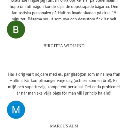
Gråtande ringde jag runt till olika optiker här på Södermalm i
hopp om att någon kunde slipa de uppskrapade bågarna. Den
fantastiska personalen på Hultins fixade skadan på cirka 15
minuter! Bågarna ser ut som nya och dessutom fick jag helt
oväntat en underbar gåva – ett sprillans nytt fodral från samma
märke som mina solglasögon! Vilken fantastisk service! Kommer
aldrig att glömma det otroligt fina bemötandet.
Snart behöver jag boka tid för en synundersökning och jag vet
BIRGITTA WIDLUND
precis vart jag ska vända mig!
Har aldrig varit nöjdare med ett par glasögon som mina nya från
Hultins. Får komplimanger varje dag (och ser som en örn!). Fin
miljö och supertrevlig, kompetent personal. Det enda problemet
är när man ska välja båge för man vill i princip ha alla!!
MARCUS ALM