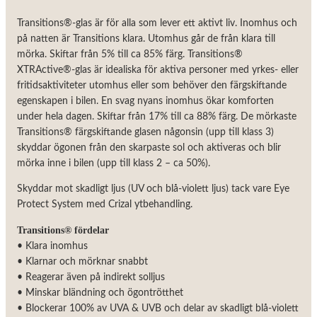
Transitions®-glas är för alla som lever ett aktivt liv. Inomhus och
på natten är Transitions klara. Utomhus går de från klara till
mörka. Skiftar från 5% till ca 85% färg. Transitions®
XTRActive®-glas är idealiska för aktiva personer med yrkes- eller
fritidsaktiviteter utomhus eller som behöver den färgskiftande
egenskapen i bilen. En svag nyans inomhus ökar komforten
under hela dagen. Skiftar från 17% till ca 88% färg. De mörkaste
Transitions® färgskiftande glasen någonsin (upp till klass 3)
skyddar ögonen från den skarpaste sol och aktiveras och blir
mörka inne i bilen (upp till klass 2 – ca 50%).
Skyddar mot skadligt ljus (UV och blå-violett ljus) tack vare Eye
Protect System med Crizal ytbehandling.
Transitions® fördelar
• Klara inomhus
• Klarnar och mörknar snabbt
• Reagerar även på indirekt solljus
• Minskar bländning och ögontrötthet
• Blockerar 100% av UVA & UVB och delar av skadligt blå-violett