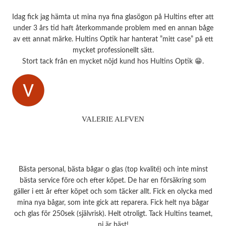
Idag fick jag hämta ut mina nya fina glasögon på Hultins efter att
under 3 års tid haft återkommande problem med en annan båge
av ett annat märke. Hultins Optik har hanterat ”mitt case” på ett
mycket professionellt sätt.
Stort tack från en mycket nöjd kund hos Hultins Optik 😁.
VALERIE ALFVEN
Bästa personal, bästa bågar o glas (top kvalité) och inte minst
bästa service före och efter köpet. De har en försäkring som
gäller i ett år efter köpet och som täcker allt. Fick en olycka med
mina nya bågar, som inte gick att reparera. Fick helt nya bågar
och glas för 250sek (självrisk). Helt otroligt. Tack Hultins teamet,
ni är bäst!