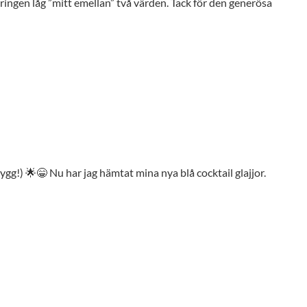
eringen låg ”mitt emellan” två värden. Tack för den generösa
gg!) 🌟😁 Nu har jag hämtat mina nya blå cocktail glajjor.