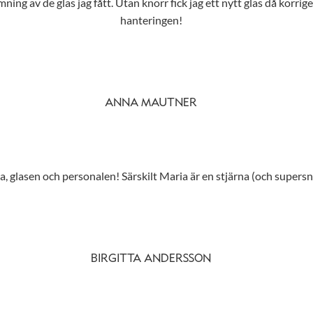
ing av de glas jag fått. Utan knorr fick jag ett nytt glas då korrig
hanteringen!
ANNA MAUTNER
 glasen och personalen! Särskilt Maria är en stjärna (och supersny
BIRGITTA ANDERSSON