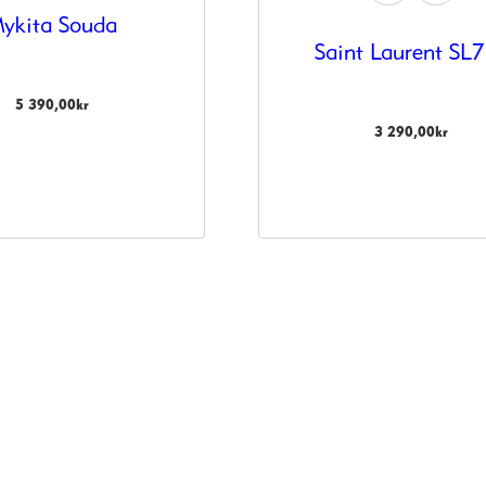
ykita Souda
Saint Laurent SL
5 390,00
kr
3 290,00
kr