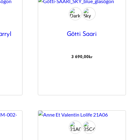
rryl
Götti Saari
3 690,00
kr