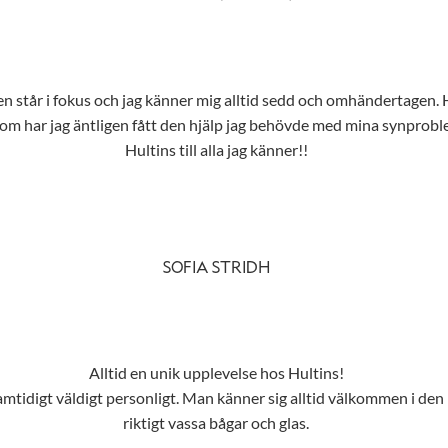
ig alltid sedd och omhändertagen. Har aldrig känt mig så snygg i mina glasögon – ja, jag har köpt
om har jag äntligen fått den hjälp jag behövde med mina synproble
Hultins till alla jag känner!!
SOFIA STRIDH
Alltid en unik upplevelse hos Hultins!
h samtidigt väldigt personligt. Man känner sig alltid välkommen i 
riktigt vassa bågar och glas.