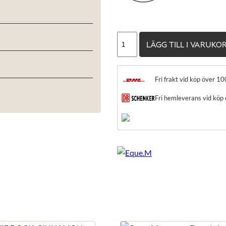
Eque.M
LÄGG TILL I VARUKO
Ocean
Call
mängd
Fri frakt vid köp över 10
Fri hemleverans vid köp