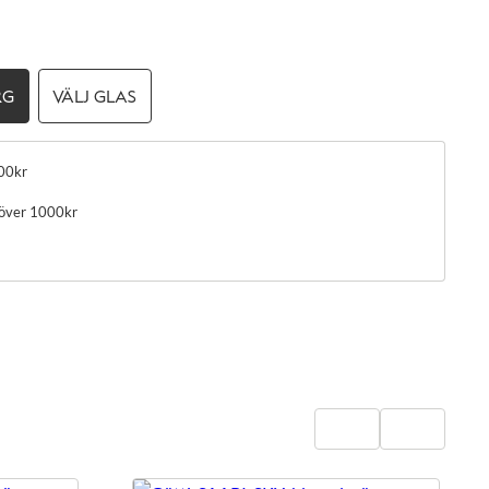
RG
VÄLJ GLAS
00kr
 över 1000kr