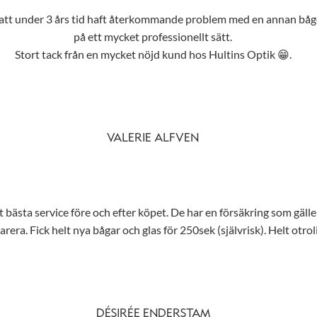
r att under 3 års tid haft återkommande problem med en annan båge
på ett mycket professionellt sätt.
Stort tack från en mycket nöjd kund hos Hultins Optik 😁.
VALERIE ALFVEN
t bästa service före och efter köpet. De har en försäkring som gäller
rera. Fick helt nya bågar och glas för 250sek (självrisk). Helt otroli
DÉSIRÉE ENDERSTAM