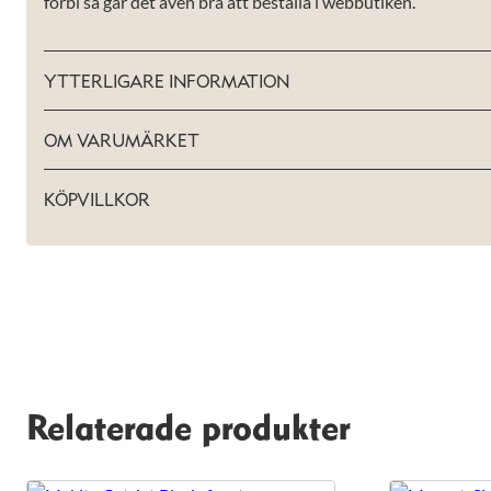
förbi så går det även bra att beställa i webbutiken.
YTTERLIGARE INFORMATION
OM VARUMÄRKET
KÖPVILLKOR
Relaterade produkter
Nödvändiga
Dessa kakor
går inte att