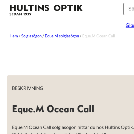
Gla
Hem
/
Solglasögon
/
Eque.M solglasögon
/
Eque.M Ocean Call
BESKRIVNING
Eque.M Ocean Call
Eque.M Ocean Call solglasögon hittar du hos Hultins Optik