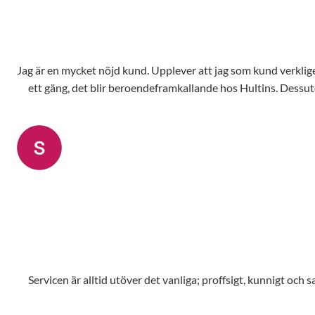
Jag är en mycket nöjd kund. Upplever att jag som kund verkligen står i fokus och jag känner m
ett gäng, det blir beroendeframkallande hos Hultins. Dessut
Servicen är alltid utöver det vanliga; proffsigt, kunnigt oc