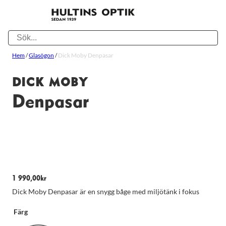
Hem
/
Glasögon
/
Dick Moby Denpasar
DICK MOBY
Denpasar
1 990,00
kr
Dick Moby Denpasar är en snygg båge med miljötänk i fokus
Färg