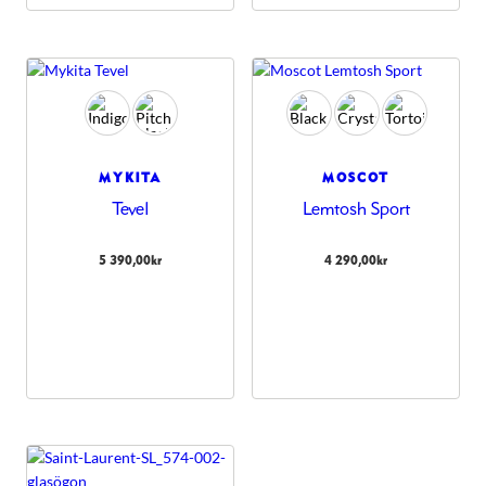
MYKITA
MOSCOT
Tevel
Lemtosh Sport
5 390,00
kr
4 290,00
kr