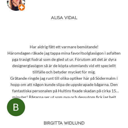
ALISA VIDAL
Har aldrig fått ett varmare bemötande!
Häromdagen råkade jag tappa mina favoritsolglasögon i asfalten
pga trasigt fodral som de gled ut ur. Förutom att det är dyra
designerglasögon så är de köpta utomlands vid ett speciellt
tillfälle och betyder mycket för mig.
Gråtande ringde jag runt till olika optiker här på Södermalm i
hopp om att någon kunde slipa de uppskrapade bågarna. Den
fantastiska personalen på Hultins fixade skadan på cirka 15
minuter! Bågarna ser ut som nya och dessutom fick jag helt
oväntat en underbar gåva – ett sprillans nytt fodral från samma
märke som mina solglasögon! Vilken fantastisk service! Kommer
aldrig att glömma det otroligt fina bemötandet.
Snart behöver jag boka tid för en synundersökning och jag vet
BIRGITTA WIDLUND