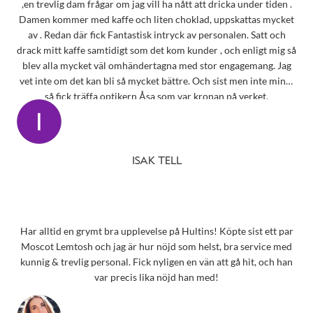
,en trevlig dam frågar om jag vill ha nått att dricka under tiden .
Damen kommer med kaffe och liten choklad, uppskattas mycket
av . Redan där fick Fantastisk intryck av personalen. Satt och
drack mitt kaffe samtidigt som det kom kunder , och enligt mig så
blev alla mycket väl omhändertagna med stor engagemang. Jag
vet inte om det kan bli så mycket bättre. Och sist men inte minst
så fick träffa optikern Åsa som var kronan på verket.
ISAK TELL
Har alltid en grymt bra upplevelse på Hultins! Köpte sist ett par
Moscot Lemtosh och jag är hur nöjd som helst, bra service med
kunnig & trevlig personal. Fick nyligen en vän att gå hit, och han
var precis lika nöjd han med!