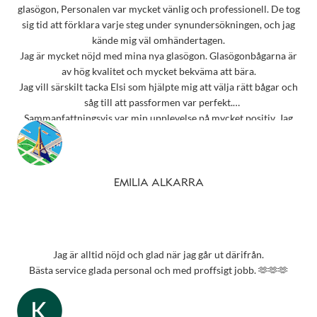
glasögon, Personalen var mycket vänlig och professionell. De tog
sig tid att förklara varje steg under synundersökningen, och jag
kände mig väl omhändertagen.
Jag är mycket nöjd med mina nya glasögon. Glasögonbågarna är
av hög kvalitet och mycket bekväma att bära.
Jag vill särskilt tacka Elsi som hjälpte mig att välja rätt bågar och
såg till att passformen var perfekt.
Sammanfattningsvis var min upplevelse på mycket positiv. Jag
rekommenderar starkt detta ställe till alla som behöver
synundersökning eller nya glasögon.
Tack 💗
EMILIA ALKARRA
Jag är alltid nöjd och glad när jag går ut därifrån.
Bästa service glada personal och med proffsigt jobb. 🫶🫶🫶