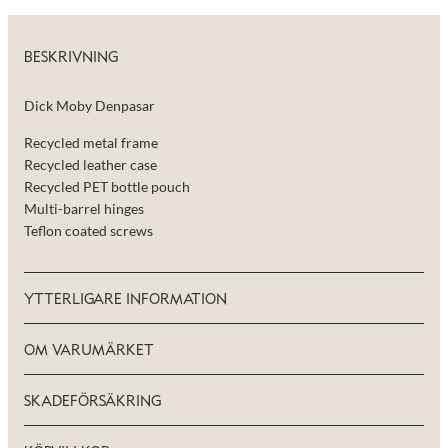
taget ska
fungera.
BESKRIVNING
Statistik
För att vi ska
Dick Moby Denpasar
kunna
förbättra
Recycled metal frame
hemsidans
Recycled leather case
funktionalitet
Recycled PET bottle pouch
och
uppbyggnad,
Multi-barrel hinges
baserat på
Teflon coated screws
hur hemsidan
används.
YTTERLIGARE INFORMATION
Upplevelse
För att vår
OM VARUMÄRKET
hemsida ska
prestera så
bra som
SKADEFÖRSÄKRING
möjligt under
ditt besök.
Om du nekar