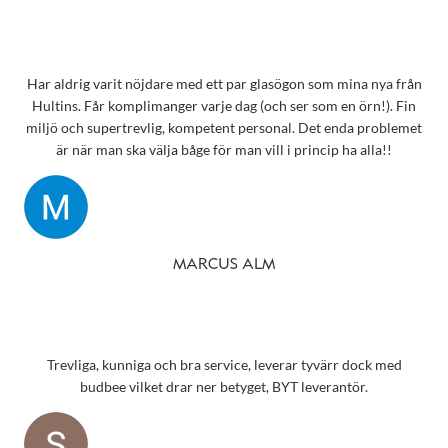
precis vart jag ska vända mig!
Har aldrig varit nöjdare med ett par glasögon som mina nya från
Hultins. Får komplimanger varje dag (och ser som en örn!). Fin
miljö och supertrevlig, kompetent personal. Det enda problemet
är när man ska välja båge för man vill i princip ha alla!!
MARCUS ALM
Trevliga, kunniga och bra service, leverar tyvärr dock med
budbee vilket drar ner betyget, BYT leverantör.