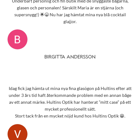
Underbart personlig och fin butik med de snyggaste bågarna,
glasen och personalen! Särskilt Maria är en stjärna (och
supersnygg!) 🌟😁 Nu har jag hämtat mina nya blå cocktail
glajjor.
BIRGITTA ANDERSSON
Idag fick jag hämta ut mina nya fina glasögon på Hultins efter att
under 3 års tid haft återkommande problem med en annan båge
av ett annat märke. Hultins Optik har hanterat ”mitt case” på ett
mycket professionellt sätt.
Stort tack från en mycket nöjd kund hos Hultins Optik 😁.