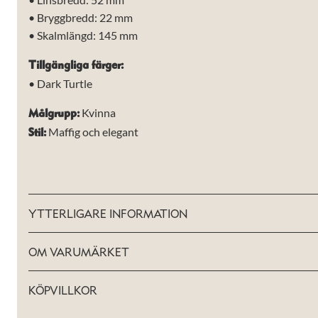
hemsida ska
• Bryggbredd: 22 mm
prestera så
• Skalmlängd: 145 mm
bra som
möjligt under
ditt besök.
Tillgängliga färger:
Om du nekar
• Dark Turtle
de här
kakorna
Kvinna
Målgrupp:
kommer viss
funktionalitet
Maffig och elegant
Stil:
att försvinna
från
hemsidan.
YTTERLIGARE INFORMATION
Marknadsföring
Genom att dela
med dig av dina
OM VARUMÄRKET
intressen och ditt
beteende när du
surfar ökar du
KÖPVILLKOR
chansen att få se
personligt