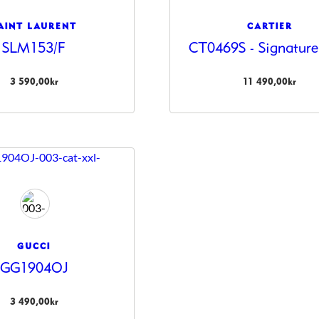
AINT LAURENT
CARTIER
SLM153/F
CT0469S - Signature
3 590,00
kr
11 490,00
kr
GUCCI
GG1904OJ
3 490,00
kr