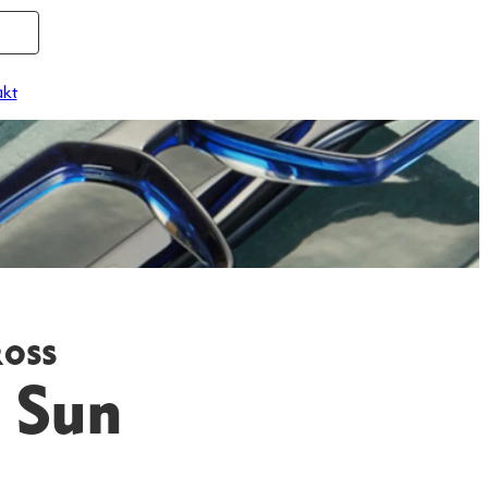
kt
ROSS
 Sun