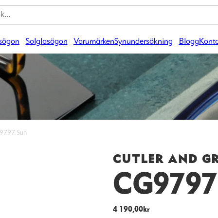
sögon
Solglasögon
Varumärken
Synundersökning
Blogg
Konta
G9797 Sun
CUTLER AND G
CG9797
4 190,00
kr