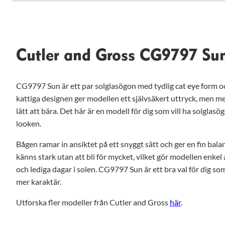
anpassat innehåll
och erbjudanden.
Cutler and Gross CG9797 Su
CG9797 Sun är ett par solglasögon med tydlig cat eye form 
kattiga designen ger modellen ett självsäkert uttryck, men 
lätt att bära. Det här är en modell för dig som vill ha solglas
looken.
Bågen ramar in ansiktet på ett snyggt sätt och ger en fin bala
känns stark utan att bli för mycket, vilket gör modellen enkel 
och lediga dagar i solen. CG9797 Sun är ett bra val för dig som
mer karaktär.
Utforska fler modeller från Cutler and Gross
här
.