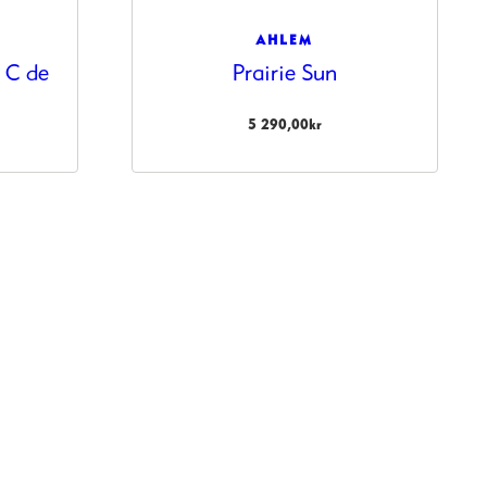
AHLEM
 C de
Prairie Sun
5 290,00
kr