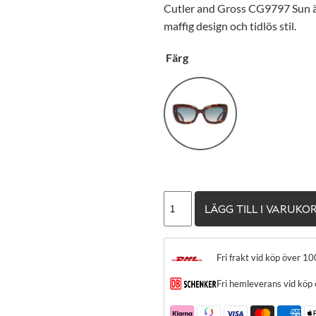
Cutler and Gross CG9797 Sun är
maffig design och tidlös stil.
Färg
Cutler
LÄGG TILL I VARUKO
and
Gross
CG9797
Fri frakt vid köp över 10
Sun
Fri hemleverans vid köp
mängd