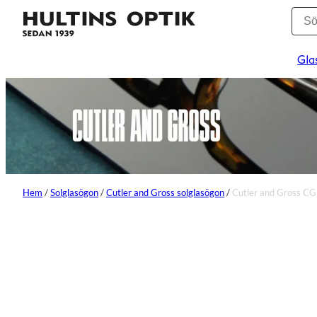
Gla
Hem
/
Solglasögon
/
Cutler and Gross solglasögon
/
Cutler and Gross C