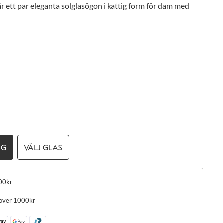
 ett par eleganta solglasögon i kattig form för dam med
RG
VÄLJ GLAS
00kr
 över 1000kr