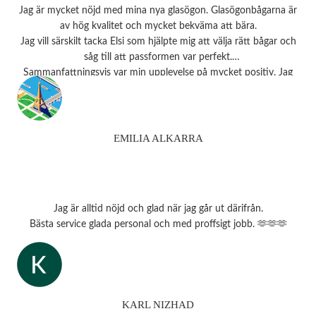
Jag är mycket nöjd med mina nya glasögon. Glasögonbågarna är
av hög kvalitet och mycket bekväma att bära.
Jag vill särskilt tacka Elsi som hjälpte mig att välja rätt bågar och
såg till att passformen var perfekt.
Sammanfattningsvis var min upplevelse på mycket positiv. Jag
rekommenderar starkt detta ställe till alla som behöver
synundersökning eller nya glasögon.
Tack 💗
EMILIA ALKARRA
Jag är alltid nöjd och glad när jag går ut därifrån.
Bästa service glada personal och med proffsigt jobb. 🫶🫶🫶
KARL NIZHAD