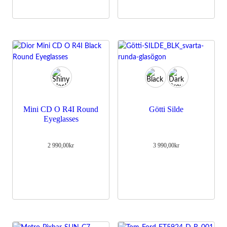
Mini CD O R4I Round
Götti Silde
Eyeglasses
2 990,00
kr
3 990,00
kr