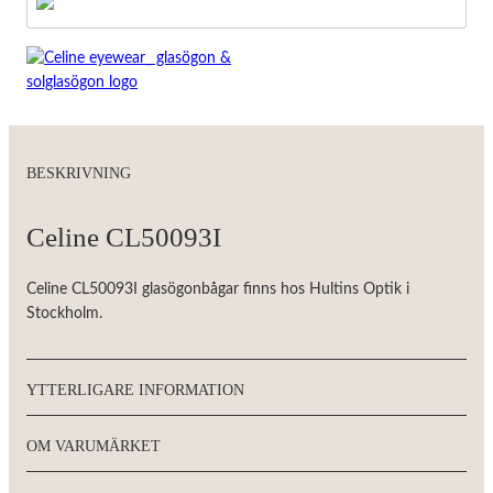
taget ska
fungera.
Statistik
För att vi ska
kunna
förbättra
hemsidans
BESKRIVNING
funktionalitet
och
uppbyggnad,
Celine CL50093I
baserat på
hur
hemsidan
Celine CL50093I glasögonbågar finns hos Hultins Optik i
används.
Stockholm.
Upplevelse
YTTERLIGARE INFORMATION
För att vår
hemsida ska
prestera så
OM VARUMÄRKET
bra som
möjligt
under ditt