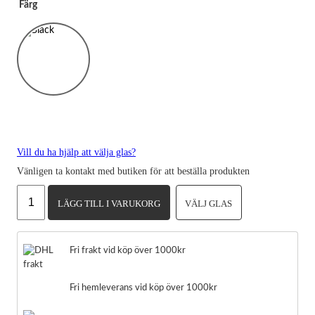
Färg
Vill du ha hjälp att välja glas?
Vänligen ta kontakt med butiken för att beställa produkten
Celine
LÄGG TILL I VARUKORG
VÄLJ GLAS
CL50093I
Nödvändiga
mängd
Dessa kakor
går inte att
Fri frakt vid köp över 1000kr
välja bort.
De behövs
för att
Fri hemleverans vid köp över 1000kr
hemsidan
över huvud