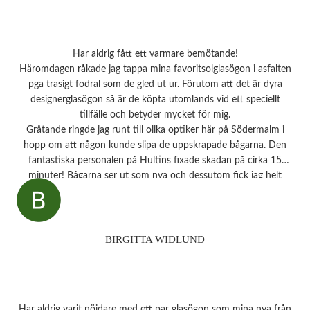
Har aldrig fått ett varmare bemötande!
Häromdagen råkade jag tappa mina favoritsolglasögon i asfalten
pga trasigt fodral som de gled ut ur. Förutom att det är dyra
designerglasögon så är de köpta utomlands vid ett speciellt
tillfälle och betyder mycket för mig.
Gråtande ringde jag runt till olika optiker här på Södermalm i
hopp om att någon kunde slipa de uppskrapade bågarna. Den
fantastiska personalen på Hultins fixade skadan på cirka 15
minuter! Bågarna ser ut som nya och dessutom fick jag helt
oväntat en underbar gåva – ett sprillans nytt fodral från samma
märke som mina solglasögon! Vilken fantastisk service! Kommer
aldrig att glömma det otroligt fina bemötandet.
Snart behöver jag boka tid för en synundersökning och jag vet
BIRGITTA WIDLUND
precis vart jag ska vända mig!
Har aldrig varit nöjdare med ett par glasögon som mina nya från