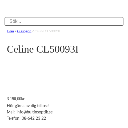
Hem
/
Glasögon
/
Celine CL50093I
Celine CL50093I
3 190,00
kr
Hör gärna av dig till oss!
Mail: info@hultinsoptik.se
Telefon: 08-642 23 22