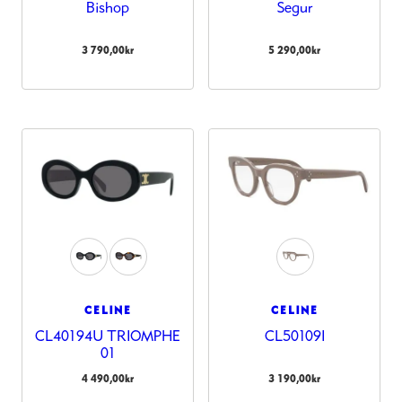
Bishop
Segur
3 790,00
kr
5 290,00
kr
CELINE
CELINE
CL40194U TRIOMPHE
CL50109I
01
4 490,00
kr
3 190,00
kr