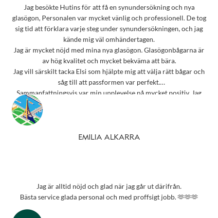
Jag besökte Hutins för att få en synundersökning och nya
glasögon, Personalen var mycket vänlig och professionell. De tog
sig tid att förklara varje steg under synundersökningen, och jag
kände mig väl omhändertagen.
Jag är mycket nöjd med mina nya glasögon. Glasögonbågarna är
av hög kvalitet och mycket bekväma att bära.
Jag vill särskilt tacka Elsi som hjälpte mig att välja rätt bågar och
såg till att passformen var perfekt.
Sammanfattningsvis var min upplevelse på mycket positiv. Jag
rekommenderar starkt detta ställe till alla som behöver
synundersökning eller nya glasögon.
Tack 💗
EMILIA ALKARRA
Jag är alltid nöjd och glad när jag går ut därifrån.
Bästa service glada personal och med proffsigt jobb. 🫶🫶🫶