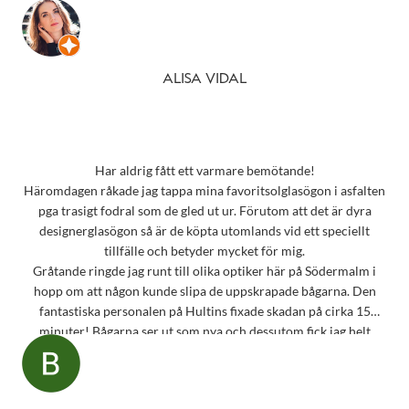
ALISA VIDAL
Har aldrig fått ett varmare bemötande!
Häromdagen råkade jag tappa mina favoritsolglasögon i asfalten
pga trasigt fodral som de gled ut ur. Förutom att det är dyra
designerglasögon så är de köpta utomlands vid ett speciellt
tillfälle och betyder mycket för mig.
Gråtande ringde jag runt till olika optiker här på Södermalm i
hopp om att någon kunde slipa de uppskrapade bågarna. Den
fantastiska personalen på Hultins fixade skadan på cirka 15
minuter! Bågarna ser ut som nya och dessutom fick jag helt
oväntat en underbar gåva – ett sprillans nytt fodral från samma
märke som mina solglasögon! Vilken fantastisk service! Kommer
aldrig att glömma det otroligt fina bemötandet.