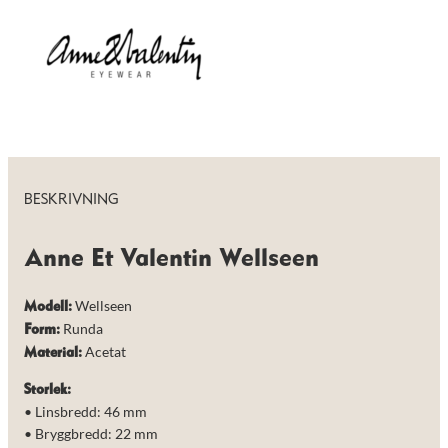
de här
kakorna
kommer viss
funktionalitet
att försvinna
från
hemsidan.
Marknadsföring
Genom att dela
BESKRIVNING
med dig av dina
intressen och ditt
beteende när du
Anne Et Valentin Wellseen
surfar ökar du
chansen att få se
personligt
Wellseen
Modell:
anpassat innehåll
Runda
och erbjudanden.
Form:
Acetat
Material:
Storlek:
• Linsbredd: 46 mm
• Bryggbredd: 22 mm