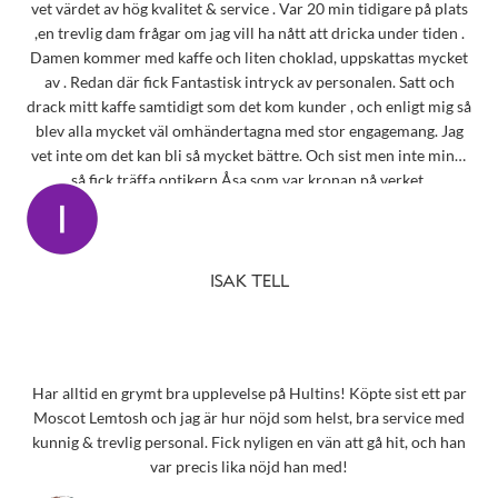
vet värdet av hög kvalitet & service . Var 20 min tidigare på plats
,en trevlig dam frågar om jag vill ha nått att dricka under tiden .
Damen kommer med kaffe och liten choklad, uppskattas mycket
av . Redan där fick Fantastisk intryck av personalen. Satt och
drack mitt kaffe samtidigt som det kom kunder , och enligt mig så
blev alla mycket väl omhändertagna med stor engagemang. Jag
vet inte om det kan bli så mycket bättre. Och sist men inte minst
så fick träffa optikern Åsa som var kronan på verket.
ISAK TELL
Har alltid en grymt bra upplevelse på Hultins! Köpte sist ett par
Moscot Lemtosh och jag är hur nöjd som helst, bra service med
kunnig & trevlig personal. Fick nyligen en vän att gå hit, och han
var precis lika nöjd han med!