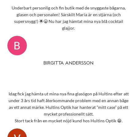
Underbart personlig och fin butik med de snyggaste bågarna,
glasen och personalen! Särskilt Maria är en stjärna (och
supersnygg!) 🌟😁 Nu har jag hämtat mina nya blå cocktail
glajjor.
BIRGITTA ANDERSSON
Idag fick jag hämta ut mina nya fina glasögon på Hultins efter att
under 3 års tid haft återkommande problem med en annan båge
av ett annat märke. Hultins Optik har hanterat ”mitt case” på ett
mycket professionellt sätt.
Stort tack från en mycket nöjd kund hos Hultins Optik 😁.