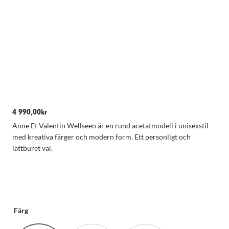
4 990,00
kr
Anne Et Valentin Wellseen är en rund acetatmodell i unisexstil
med kreativa färger och modern form. Ett personligt och
lättburet val.
Nödvändiga
Dessa kakor
går inte att
välja bort.
De behövs
för att
Färg
hemsidan
över huvud