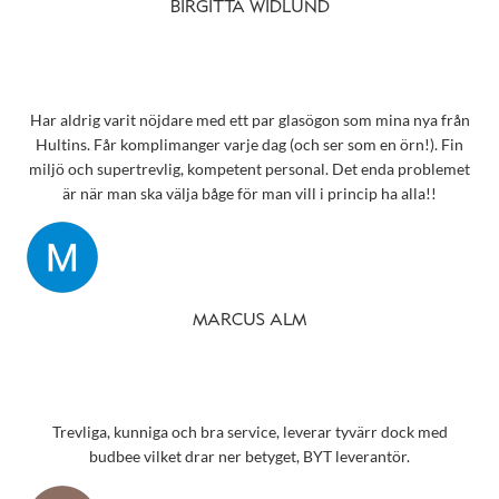
Snart behöver jag boka tid för en synundersökning och jag vet
BIRGITTA WIDLUND
precis vart jag ska vända mig!
Har aldrig varit nöjdare med ett par glasögon som mina nya från
Hultins. Får komplimanger varje dag (och ser som en örn!). Fin
miljö och supertrevlig, kompetent personal. Det enda problemet
är när man ska välja båge för man vill i princip ha alla!!
MARCUS ALM
Trevliga, kunniga och bra service, leverar tyvärr dock med
budbee vilket drar ner betyget, BYT leverantör.