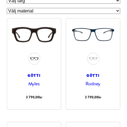
GÖTTI
GÖTTI
Myles
Rodney
Nödvändiga
Dessa kakor
3 790,00
kr
3 790,00
kr
går inte att
välja bort.
De behövs
för att
hemsidan
över huvud