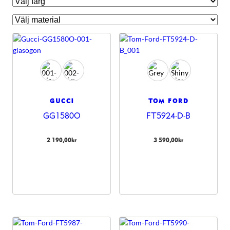
GUCCI
TOM FORD
GG1580O
FT5924-D-B
2 190,00
kr
3 590,00
kr
Nödvändiga
Dessa kakor
går inte att
välja bort.
De behövs
för att
hemsidan
över huvud