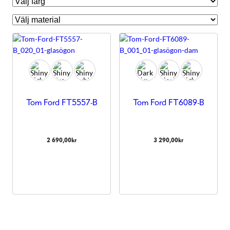
Tom Ford FT5557-B
Tom Ford FT6089-B
2 690,00
kr
3 290,00
kr
Nödvändiga
Dessa kakor
går inte att
välja bort.
De behövs
för att
hemsidan
över huvud