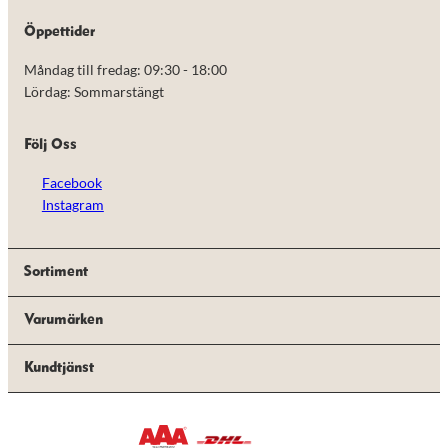
de här
kakorna
Öppettider
kommer viss
funktionalitet
Måndag till fredag: 09:30 - 18:00
att försvinna
Lördag: Sommarstängt
från
hemsidan.
Följ Oss
Marknadsföring
Facebook
Genom att dela
Instagram
med dig av dina
intressen och ditt
beteende när du
surfar ökar du
Sortiment
chansen att få se
personligt
anpassat innehåll
Varumärken
och erbjudanden.
Kundtjänst