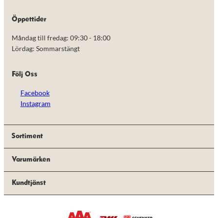
de här
kakorna
Öppettider
kommer viss
funktionalitet
Måndag till fredag: 09:30 - 18:00
att försvinna
från
Lördag: Sommarstängt
hemsidan.
Följ Oss
Marknadsföring
Facebook
Genom att dela
med dig av dina
Instagram
intressen och ditt
beteende när du
surfar ökar du
chansen att få se
Sortiment
personligt
anpassat innehåll
Varumärken
och erbjudanden.
Kundtjänst