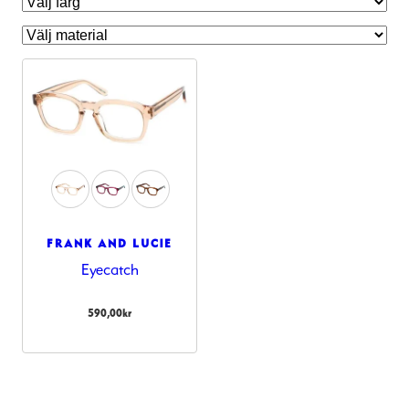
FRANK AND LUCIE
Eyecatch
Nödvändiga
Dessa kakor
590,00
kr
går inte att
välja bort.
De behövs
för att
hemsidan
över huvud