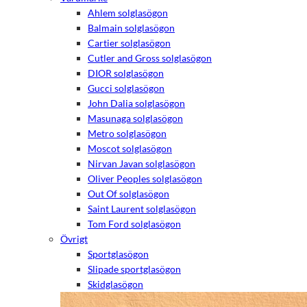
Ahlem solglasögon
Balmain solglasögon
Cartier solglasögon
Cutler and Gross solglasögon
DIOR solglasögon
Gucci solglasögon
John Dalia solglasögon
Masunaga solglasögon
Metro solglasögon
Moscot solglasögon
Nirvan Javan solglasögon
Oliver Peoples solglasögon
Out Of solglasögon
Saint Laurent solglasögon
Tom Ford solglasögon
Övrigt
Sportglasögon
Slipade sportglasögon
Skidglasögon