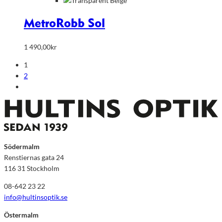
Metro
Robb Sol
1 490,00
kr
1
2
Södermalm
Renstiernas gata 24
116 31 Stockholm
08-642 23 22
info@hultinsoptik.se
Östermalm