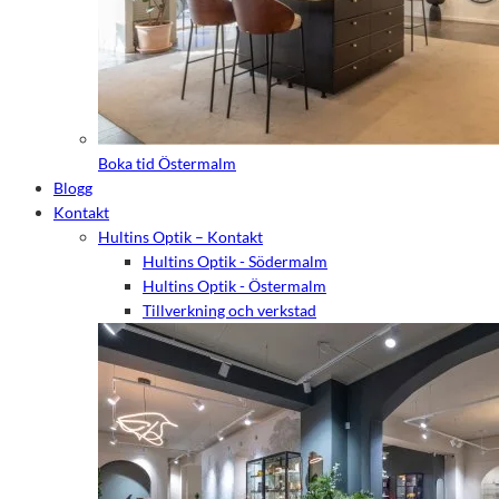
Boka tid Östermalm
Blogg
Kontakt
Hultins Optik – Kontakt
Hultins Optik - Södermalm
Hultins Optik - Östermalm
Tillverkning och verkstad