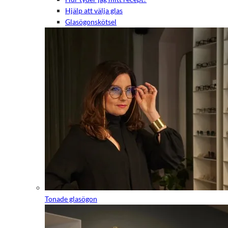
Hjälp att välja glas
Glasögonskötsel
Tonade glasögon