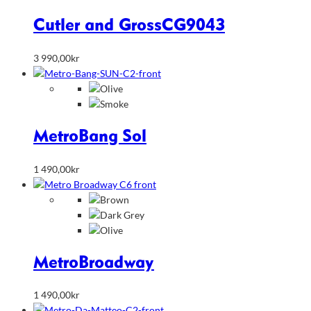
Cutler and Gross
CG9043
3 990,00
kr
Metro
Bang Sol
1 490,00
kr
Metro
Broadway
1 490,00
kr