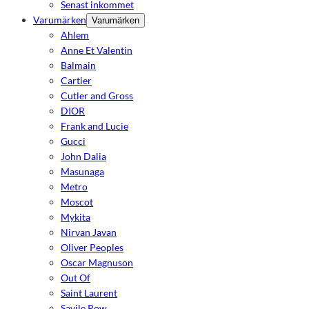
Senast inkommet
Varumärken
Varumärken
Ahlem
Anne Et Valentin
Balmain
Cartier
Cutler and Gross
DIOR
Frank and Lucie
Gucci
John Dalia
Masunaga
Metro
Moscot
Mykita
Nirvan Javan
Oliver Peoples
Oscar Magnuson
Out Of
Saint Laurent
Savile Row