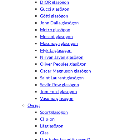
DIOR glasögon
Gucci glasögon
Götti glasögon
John Dalia glasögon
Metro glasögon
Moscot glasögon
Masunaga glasögon
Mykita glasögon
Nirvan Javan glasögon
Oliver Peoples glasögon
Oscar Magnuson glasögon
Saint Laurent glasögon
Savile Row glasögon
Tom Ford glasögon
Vasuma glasögon
Övrigt
Sportglasögon
Clip-on
Läsglasögon
Glas
Hur tyder jag mitt recept?