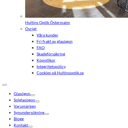
Hultins Optik Östermalm
Övrigt
Våra kunder
Fri frakt av glasögon
FAQ
Skadeförsäkring
Köpvillkor
Integritetspolicy
Cookies på Hultinsoptik.se
Glasögon
Solglasögon
Varumärken
Synundersökning
Blogg
Kontakt