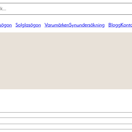
sögon
Solglasögon
Varumärken
Synundersökning
Blogg
Konta