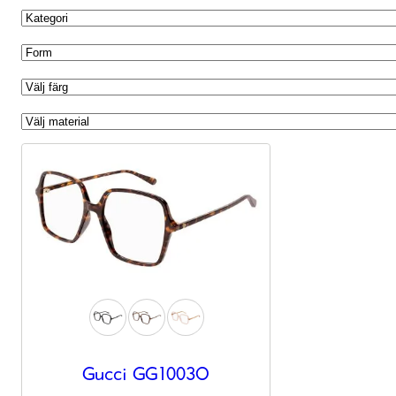
Nödvändiga
Dessa kakor
Gucci GG1003O
går inte att