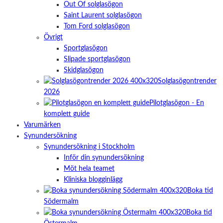
Out Of solglasögon
Saint Laurent solglasögon
Tom Ford solglasögon
Övrigt
Sportglasögon
Slipade sportglasögon
Skidglasögon
Solglasögontrender
2026
Pilotglasögon - En
komplett guide
Varumärken
Synundersökning
Synundersökning i Stockholm
Inför din synundersökning
Möt hela teamet
Kliniska blogginlägg
Boka tid
Södermalm
Boka tid