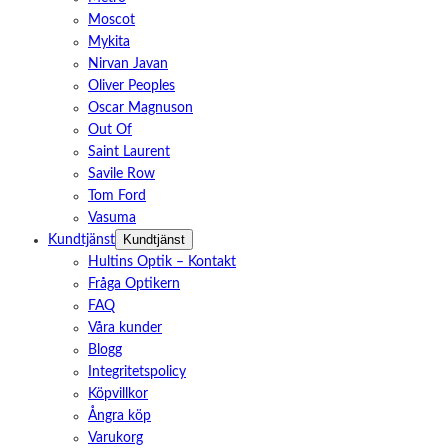
Moscot
Mykita
Nirvan Javan
Oliver Peoples
Oscar Magnuson
Out Of
Saint Laurent
Savile Row
Tom Ford
Vasuma
Kundtjänst
Kundtjänst
Hultins Optik – Kontakt
Fråga Optikern
FAQ
Våra kunder
Blogg
Integritetspolicy
Köpvillkor
Ångra köp
Varukorg