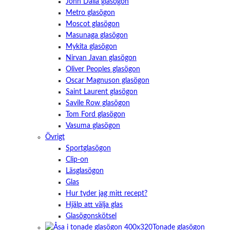
John Dalia glasögon
Metro glasögon
Moscot glasögon
Masunaga glasögon
Mykita glasögon
Nirvan Javan glasögon
Oliver Peoples glasögon
Oscar Magnuson glasögon
Saint Laurent glasögon
Savile Row glasögon
Tom Ford glasögon
Vasuma glasögon
Övrigt
Sportglasögon
Clip-on
Läsglasögon
Glas
Hur tyder jag mitt recept?
Hjälp att välja glas
Glasögonskötsel
Tonade glasögon