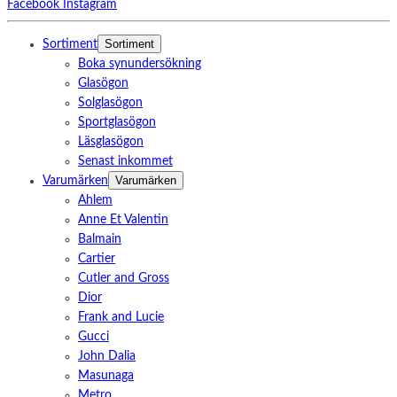
Facebook
Instagram
Sortiment
Sortiment
Boka synundersökning
Glasögon
Solglasögon
Sportglasögon
Läsglasögon
Senast inkommet
Varumärken
Varumärken
Ahlem
Anne Et Valentin
Balmain
Cartier
Cutler and Gross
Dior
Frank and Lucie
Gucci
John Dalia
Masunaga
Metro