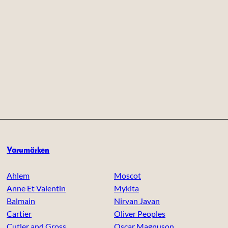
Varumärken
Ahlem
Moscot
Anne Et Valentin
Mykita
Balmain
Nirvan Javan
Cartier
Oliver Peoples
Cutler and Gross
Oscar Magnuson