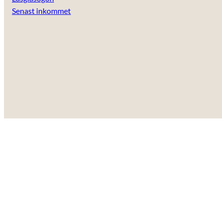
anpassat innehåll
Senast inkommet
och erbjudanden.