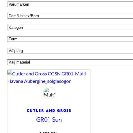
CUTLER AND GROSS
Nödvändiga
GR01 Sun
Dessa kakor
går inte att