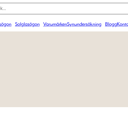
sögon
Solglasögon
Varumärken
Synundersökning
Blogg
Konta