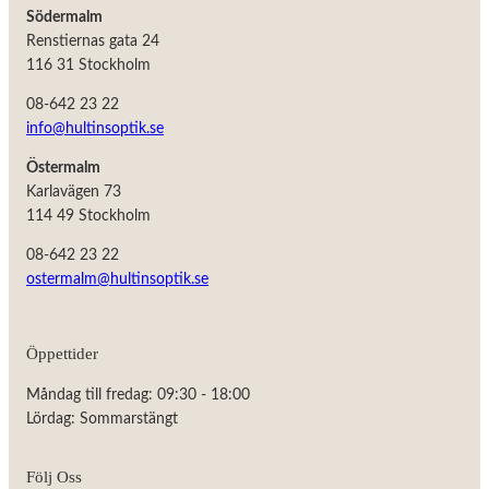
Södermalm
Renstiernas gata 24
116 31 Stockholm
08-642 23 22
info@hultinsoptik.se
Östermalm
Karlavägen 73
114 49 Stockholm
08-642 23 22
ostermalm@hultinsoptik.se
Nödvändiga
Öppettider
Dessa kakor
går inte att
Måndag till fredag: 09:30 - 18:00
välja bort.
De behövs
Lördag: Sommarstängt
för att
hemsidan
över huvud
Följ Oss