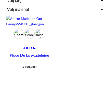
AHLEM
Place De La Madeleine
5 890,00
kr
Nödvändiga
Dessa kakor
går inte att
välja bort.
De behövs
för att
hemsidan
över huvud