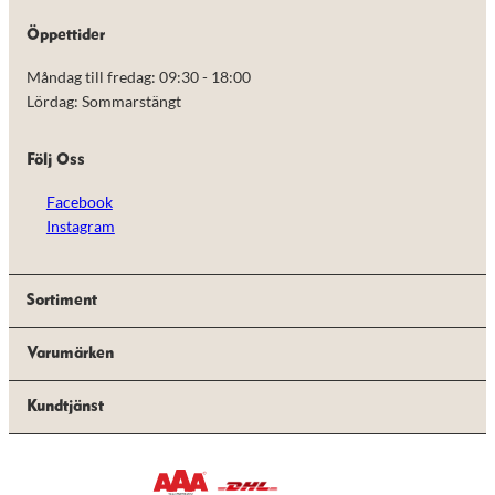
de här
kakorna
Öppettider
kommer viss
funktionalitet
Måndag till fredag: 09:30 - 18:00
att försvinna
Lördag: Sommarstängt
från
hemsidan.
Följ Oss
Marknadsföring
Facebook
Genom att dela
Instagram
med dig av dina
intressen och ditt
beteende när du
surfar ökar du
Sortiment
chansen att få se
personligt
anpassat innehåll
Varumärken
och erbjudanden.
Kundtjänst