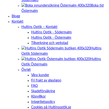
Södermalm
Boka tid
Östermalm
Blogg
Kontakt
Hultins Optik – Kontakt
Hultins Optik - Södermalm
Hultins Optik - Östermalm
Tillverkning och verkstad
Hultins
Optik Södermalm
Hultins
Optik Östermalm
Övrigt
Våra kunder
Fri frakt av glasögon
FAQ
Skadeförsäkring
Köpvillkor
Integritetspolicy
Cookies på Hultinsoptik.se