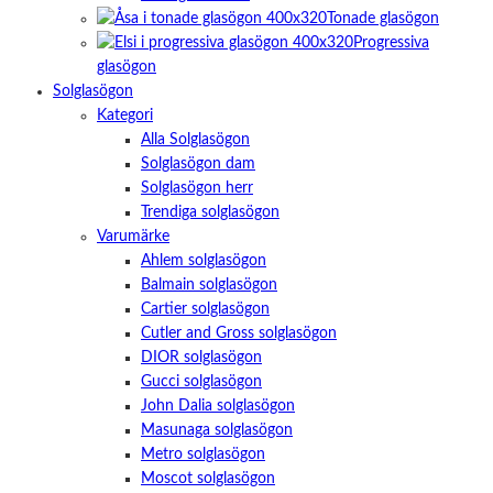
Tonade glasögon
Progressiva
glasögon
Solglasögon
Kategori
Alla Solglasögon
Solglasögon dam
Solglasögon herr
Trendiga solglasögon
Varumärke
Ahlem solglasögon
Balmain solglasögon
Cartier solglasögon
Cutler and Gross solglasögon
DIOR solglasögon
Gucci solglasögon
John Dalia solglasögon
Masunaga solglasögon
Metro solglasögon
Moscot solglasögon