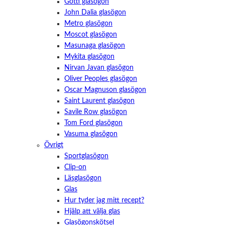
Götti glasögon
John Dalia glasögon
Metro glasögon
Moscot glasögon
Masunaga glasögon
Mykita glasögon
Nirvan Javan glasögon
Oliver Peoples glasögon
Oscar Magnuson glasögon
Saint Laurent glasögon
Savile Row glasögon
Tom Ford glasögon
Vasuma glasögon
Övrigt
Sportglasögon
Clip-on
Läsglasögon
Glas
Hur tyder jag mitt recept?
Hjälp att välja glas
Glasögonskötsel