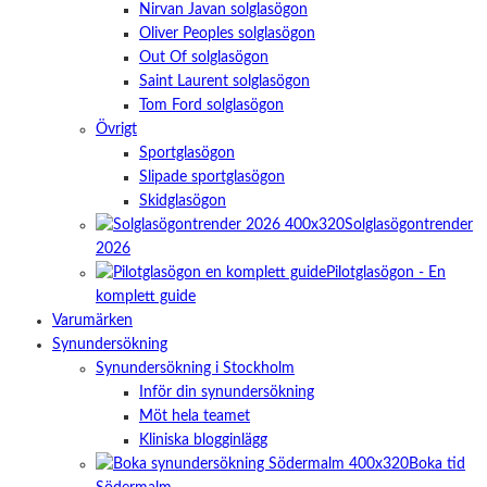
Nirvan Javan solglasögon
Oliver Peoples solglasögon
Out Of solglasögon
Saint Laurent solglasögon
Tom Ford solglasögon
Övrigt
Sportglasögon
Slipade sportglasögon
Skidglasögon
Solglasögontrender
2026
Pilotglasögon - En
komplett guide
Varumärken
Synundersökning
Synundersökning i Stockholm
Inför din synundersökning
Möt hela teamet
Kliniska blogginlägg
Boka tid