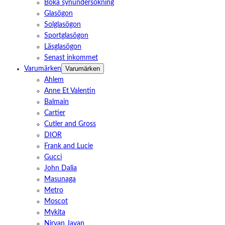
Boka synundersökning
Glasögon
Solglasögon
Sportglasögon
Läsglasögon
Senast inkommet
Varumärken
Varumärken
Ahlem
Anne Et Valentin
Balmain
Cartier
Cutler and Gross
DIOR
Frank and Lucie
Gucci
John Dalia
Masunaga
Metro
Moscot
Mykita
Nirvan Javan