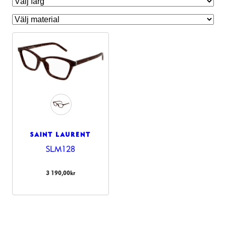
SAINT LAURENT
SLM128
Nödvändiga
Dessa kakor
3 190,00
kr
går inte att
välja bort.
De behövs
för att
hemsidan
över huvud