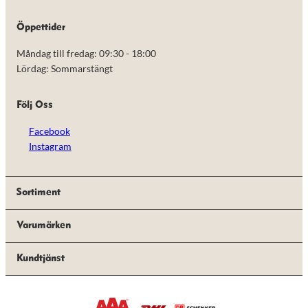
de här
kakorna
Öppettider
kommer viss
funktionalitet
Måndag till fredag: 09:30 - 18:00
att försvinna
från
Lördag: Sommarstängt
hemsidan.
Följ Oss
Marknadsföring
Facebook
Genom att dela
med dig av dina
Instagram
intressen och ditt
beteende när du
surfar ökar du
chansen att få se
Sortiment
personligt
anpassat innehåll
Varumärken
och erbjudanden.
Kundtjänst