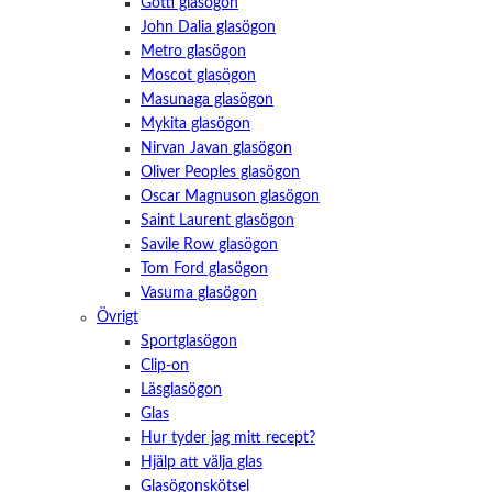
Götti glasögon
John Dalia glasögon
Metro glasögon
Moscot glasögon
Masunaga glasögon
Mykita glasögon
Nirvan Javan glasögon
Oliver Peoples glasögon
Oscar Magnuson glasögon
Saint Laurent glasögon
Savile Row glasögon
Tom Ford glasögon
Vasuma glasögon
Övrigt
Sportglasögon
Clip-on
Läsglasögon
Glas
Hur tyder jag mitt recept?
Hjälp att välja glas
Glasögonskötsel