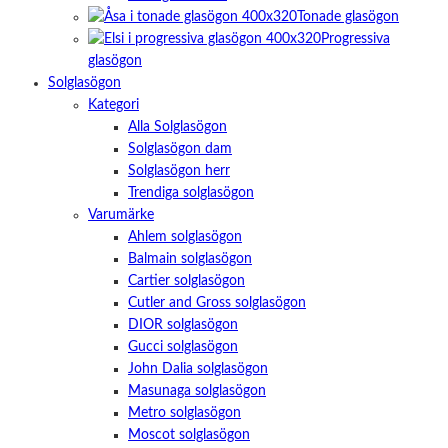
Tonade glasögon
Progressiva
glasögon
Solglasögon
Kategori
Alla Solglasögon
Solglasögon dam
Solglasögon herr
Trendiga solglasögon
Varumärke
Ahlem solglasögon
Balmain solglasögon
Cartier solglasögon
Cutler and Gross solglasögon
DIOR solglasögon
Gucci solglasögon
John Dalia solglasögon
Masunaga solglasögon
Metro solglasögon
Moscot solglasögon