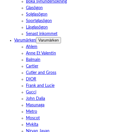
Boka synundersökning
Glasögon
Solglasögon
Sportglasögon
Läsglasögon
Senast inkommet
Varumärken
Varumärken
Ahlem
Anne Et Valentin
Balmain
Cartier
Cutler and Gross
DIOR
Frank and Lucie
Gucci
John Dalia
Masunaga
Metro
Moscot
Mykita
Nirvan Javan