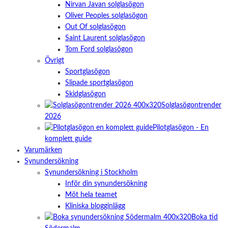
Nirvan Javan solglasögon
Oliver Peoples solglasögon
Out Of solglasögon
Saint Laurent solglasögon
Tom Ford solglasögon
Övrigt
Sportglasögon
Slipade sportglasögon
Skidglasögon
Solglasögontrender
2026
Pilotglasögon - En
komplett guide
Varumärken
Synundersökning
Synundersökning i Stockholm
Inför din synundersökning
Möt hela teamet
Kliniska blogginlägg
Boka tid