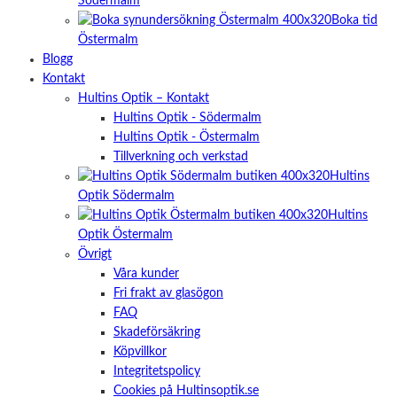
Södermalm
Boka tid
Östermalm
Blogg
Kontakt
Hultins Optik – Kontakt
Hultins Optik - Södermalm
Hultins Optik - Östermalm
Tillverkning och verkstad
Hultins
Optik Södermalm
Hultins
Optik Östermalm
Övrigt
Våra kunder
Fri frakt av glasögon
FAQ
Skadeförsäkring
Köpvillkor
Integritetspolicy
Cookies på Hultinsoptik.se