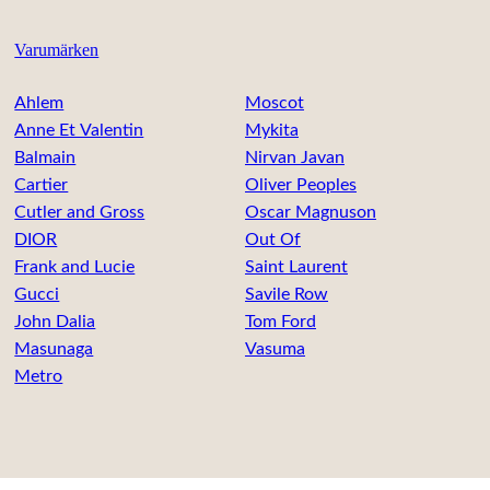
Varumärken
Ahlem
Moscot
Anne Et Valentin
Mykita
Balmain
Nirvan Javan
Cartier
Oliver Peoples
Cutler and Gross
Oscar Magnuson
DIOR
Out Of
Frank and Lucie
Saint Laurent
Gucci
Savile Row
John Dalia
Tom Ford
Masunaga
Vasuma
Metro