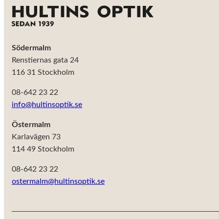
Södermalm
Renstiernas gata 24
116 31 Stockholm
08-642 23 22
info@hultinsoptik.se
Östermalm
Karlavägen 73
114 49 Stockholm
08-642 23 22
ostermalm@hultinsoptik.se
Nödvändiga
Dessa kakor
går inte att
välja bort. De