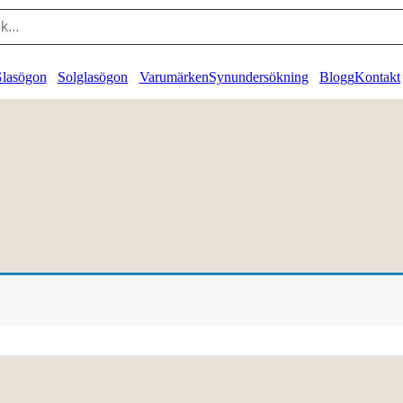
lasögon
Solglasögon
Varumärken
Synundersökning
Blogg
Kontakt