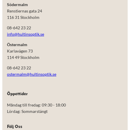
Södermalm
Renstiernas gata 24
116 31 Stockholm
08-642 23 22
info@hultinsoptik.se
Östermalm
Karlavägen 73
114 49 Stockholm
08-642 23 22
ostermalm@hultinsoptik.se
Nödvändiga
Öppettider
Dessa kakor
går inte att
Måndag till fredag: 09:30 - 18:00
välja bort.
De behövs
Lördag: Sommarstängt
för att
hemsidan
över huvud
Följ Oss