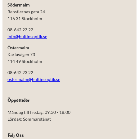
Södermalm
Renstiernas gata 24
116 31 Stockholm
08-642 23 22
info@hultinsoptik.se
Östermalm
Karlavägen 73
114 49 Stockholm
08-642 23 22
ostermalm@hultinsoptik.se
Nödvändiga
Öppettider
Dessa kakor
går inte att
Måndag till fredag: 09:30 - 18:00
välja bort.
De behövs
Lördag: Sommarstängt
för att
hemsidan
över huvud
Följ Oss