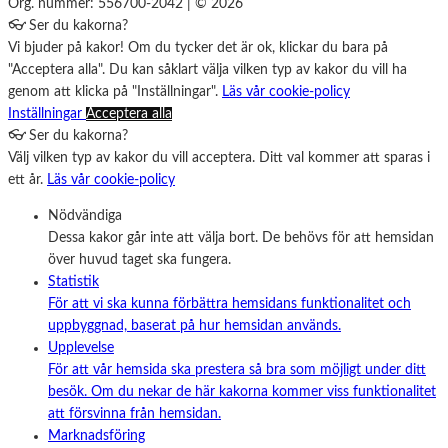
Org. nummer: 556700-2042 | © 2026
👓 Ser du kakorna?
Vi bjuder på kakor! Om du tycker det är ok, klickar du bara på
"Acceptera alla". Du kan såklart välja vilken typ av kakor du vill ha
genom att klicka på "Inställningar".
Läs vår cookie-policy
Inställningar
Acceptera alla
👓 Ser du kakorna?
Välj vilken typ av kakor du vill acceptera. Ditt val kommer att sparas i
ett år.
Läs vår cookie-policy
Nödvändiga
Dessa kakor går inte att välja bort. De behövs för att hemsidan
över huvud taget ska fungera.
Statistik
För att vi ska kunna förbättra hemsidans funktionalitet och
uppbyggnad, baserat på hur hemsidan används.
Upplevelse
För att vår hemsida ska prestera så bra som möjligt under ditt
besök. Om du nekar de här kakorna kommer viss funktionalitet
att försvinna från hemsidan.
Marknadsföring