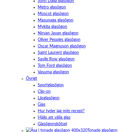
John Dalia glasögon
Metro glasögon
Moscot glasögon
Masunaga glasögon
Mykita glasögon
Nirvan Javan glasögon
Oliver Peoples glasögon
Oscar Magnuson glasögon
Saint Laurent glasögon
Savile Row glasögon
Tom Ford glasögon
Vasuma glasögon
Övrigt
Sportglasögon
Clip-on
Läsglasögon
Glas
Hur tyder jag mitt recept?
Hjälp att välja glas
Glasögonskötsel
Tonade glasögon