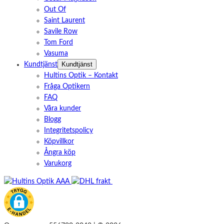
Out Of
Saint Laurent
Savile Row
Tom Ford
Vasuma
Kundtjänst
Kundtjänst
Hultins Optik – Kontakt
Fråga Optikern
FAQ
Våra kunder
Blogg
Integritetspolicy
Köpvillkor
Ångra köp
Varukorg