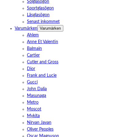
Solglasögon
Sportglasögon
Läsglasögon
Senast inkommet
Varumärken
Varumärken
Ahlem
Anne Et Valentin
Balmain
Cartier
Cutler and Gross
Dior
Frank and Lucie
Gucci
John Dalia
Masunaga
Metro
Moscot
Mykita
Nirvan Javan
Oliver Peoples
Oscar Magnuson