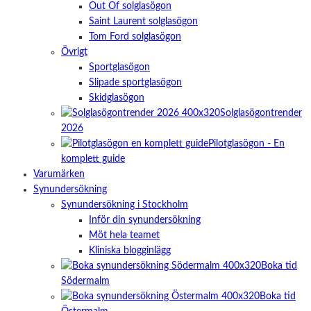
Out Of solglasögon
Saint Laurent solglasögon
Tom Ford solglasögon
Övrigt
Sportglasögon
Slipade sportglasögon
Skidglasögon
Solglasögontrender
2026
Pilotglasögon - En
komplett guide
Varumärken
Synundersökning
Synundersökning i Stockholm
Inför din synundersökning
Möt hela teamet
Kliniska blogginlägg
Boka tid
Södermalm
Boka tid