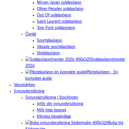
Nirvan Javan solglasögon
Oliver Peoples solglasögon
Out Of solglasögon
Saint Laurent solglasögon
Tom Ford solglasögon
Övrigt
Sportglasögon
Slipade sportglasögon
Skidglasögon
Solglasögontrender
2026
Pilotglasögon - En
komplett guide
Varumärken
Synundersökning
Synundersökning i Stockholm
Inför din synundersökning
Möt hela teamet
Kliniska blogginlägg
Boka tid