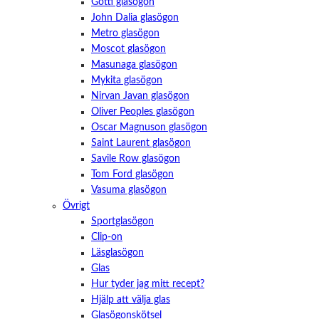
Götti glasögon
John Dalia glasögon
Metro glasögon
Moscot glasögon
Masunaga glasögon
Mykita glasögon
Nirvan Javan glasögon
Oliver Peoples glasögon
Oscar Magnuson glasögon
Saint Laurent glasögon
Savile Row glasögon
Tom Ford glasögon
Vasuma glasögon
Övrigt
Sportglasögon
Clip-on
Läsglasögon
Glas
Hur tyder jag mitt recept?
Hjälp att välja glas
Glasögonskötsel