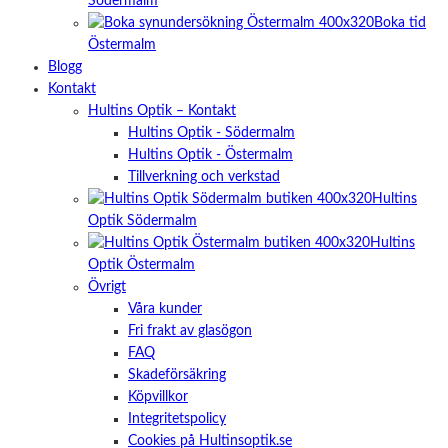
Södermalm
Boka tid
Östermalm
Blogg
Kontakt
Hultins Optik – Kontakt
Hultins Optik - Södermalm
Hultins Optik - Östermalm
Tillverkning och verkstad
Hultins
Optik Södermalm
Hultins
Optik Östermalm
Övrigt
Våra kunder
Fri frakt av glasögon
FAQ
Skadeförsäkring
Köpvillkor
Integritetspolicy
Cookies på Hultinsoptik.se