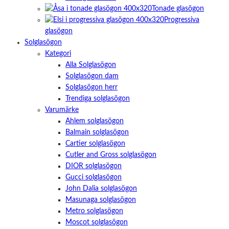
Tonade glasögon
Progressiva
glasögon
Solglasögon
Kategori
Alla Solglasögon
Solglasögon dam
Solglasögon herr
Trendiga solglasögon
Varumärke
Ahlem solglasögon
Balmain solglasögon
Cartier solglasögon
Cutler and Gross solglasögon
DIOR solglasögon
Gucci solglasögon
John Dalia solglasögon
Masunaga solglasögon
Metro solglasögon
Moscot solglasögon