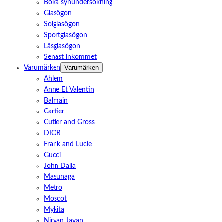
Boka synundersökning
Glasögon
Solglasögon
Sportglasögon
Läsglasögon
Senast inkommet
Varumärken
Varumärken
Ahlem
Anne Et Valentin
Balmain
Cartier
Cutler and Gross
DIOR
Frank and Lucie
Gucci
John Dalia
Masunaga
Metro
Moscot
Mykita
Nirvan Javan