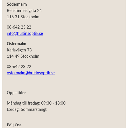
Södermalm
Renstiernas gata 24
116 31 Stockholm
08-642 23 22
info@hultinsoptik.se
Östermalm
Karlavägen 73
114 49 Stockholm
08-642 23 22
ostermalm@hultinsoptik.se
Nödvändiga
Öppettider
Dessa kakor
går inte att
Måndag till fredag: 09:30 - 18:00
välja bort.
De behövs
Lördag: Sommarstängt
för att
hemsidan
över huvud
Följ Oss