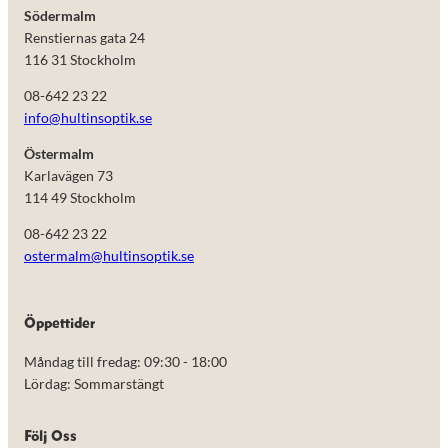
Södermalm
Renstiernas gata 24
116 31 Stockholm
08-642 23 22
info@hultinsoptik.se
Östermalm
Karlavägen 73
114 49 Stockholm
08-642 23 22
ostermalm@hultinsoptik.se
Nödvändiga
Öppettider
Dessa kakor
går inte att
Måndag till fredag: 09:30 - 18:00
välja bort.
De behövs
Lördag: Sommarstängt
för att
hemsidan
över huvud
Följ Oss