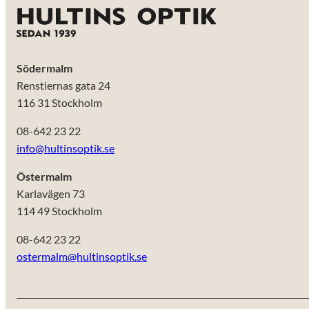
Södermalm
Renstiernas gata 24
116 31 Stockholm
08-642 23 22
info@hultinsoptik.se
Östermalm
Karlavägen 73
114 49 Stockholm
08-642 23 22
ostermalm@hultinsoptik.se
Nödvändiga
Dessa kakor
går inte att