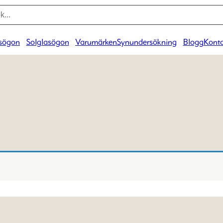
sögon
Solglasögon
Varumärken
Synundersökning
Blogg
Konta