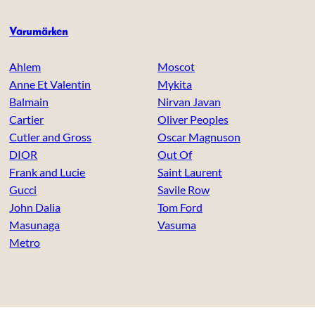
Varumärken
Ahlem
Moscot
Anne Et Valentin
Mykita
Balmain
Nirvan Javan
Cartier
Oliver Peoples
Cutler and Gross
Oscar Magnuson
DIOR
Out Of
Frank and Lucie
Saint Laurent
Gucci
Savile Row
John Dalia
Tom Ford
Masunaga
Vasuma
Metro