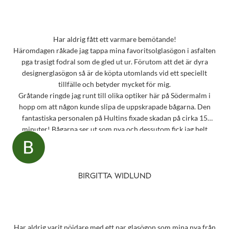
Har aldrig fått ett varmare bemötande!
Häromdagen råkade jag tappa mina favoritsolglasögon i asfalten
pga trasigt fodral som de gled ut ur. Förutom att det är dyra
designerglasögon så är de köpta utomlands vid ett speciellt
tillfälle och betyder mycket för mig.
Gråtande ringde jag runt till olika optiker här på Södermalm i
hopp om att någon kunde slipa de uppskrapade bågarna. Den
fantastiska personalen på Hultins fixade skadan på cirka 15
minuter! Bågarna ser ut som nya och dessutom fick jag helt
oväntat en underbar gåva – ett sprillans nytt fodral från samma
märke som mina solglasögon! Vilken fantastisk service! Kommer
aldrig att glömma det otroligt fina bemötandet.
Snart behöver jag boka tid för en synundersökning och jag vet
BIRGITTA WIDLUND
precis vart jag ska vända mig!
Har aldrig varit nöjdare med ett par glasögon som mina nya från