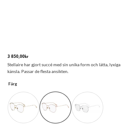
3 850,00
kr
Stellaire har gjort succé med sin unika form och lätta, lyxiga
känsla. Passar de flesta ansikten.
Färg
Nödvändiga
Dessa kakor
går inte att
välja bort.
De behövs
för att
hemsidan
över huvud