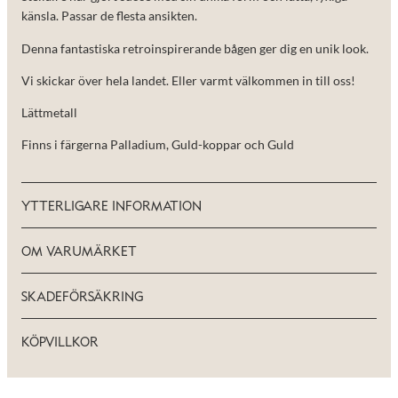
de här
känsla. Passar de flesta ansikten.
kakorna
kommer viss
Denna fantastiska retroinspirerande bågen ger dig en unik look.
funktionalitet
att försvinna
Vi skickar över hela landet. Eller varmt välkommen in till oss!
från
hemsidan.
Lättmetall
Finns i färgerna Palladium, Guld-koppar och Guld
Marknadsföring
Genom att dela
med dig av dina
intressen och ditt
YTTERLIGARE INFORMATION
beteende när du
surfar ökar du
chansen att få se
OM VARUMÄRKET
personligt
anpassat innehåll
och erbjudanden.
SKADEFÖRSÄKRING
KÖPVILLKOR