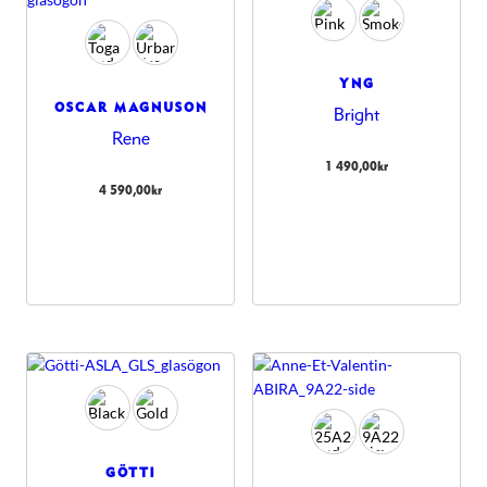
YNG
OSCAR MAGNUSON
Bright
Rene
1 490,00
kr
4 590,00
kr
GÖTTI