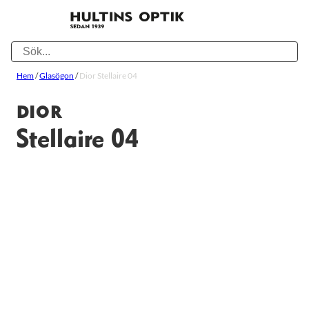
Hem
/
Glasögon
/
Dior Stellaire 04
DIOR
Stellaire 04