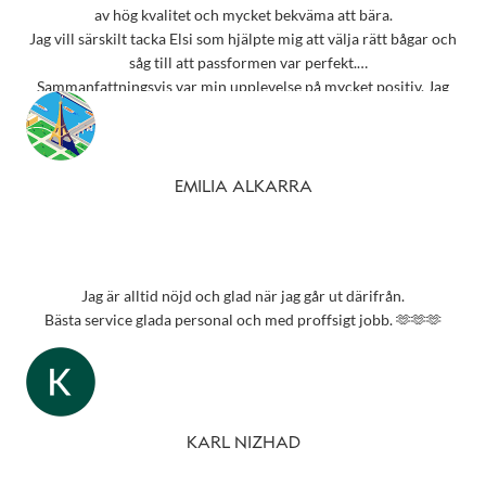
av hög kvalitet och mycket bekväma att bära.
Jag vill särskilt tacka Elsi som hjälpte mig att välja rätt bågar och
såg till att passformen var perfekt.
Sammanfattningsvis var min upplevelse på mycket positiv. Jag
rekommenderar starkt detta ställe till alla som behöver
synundersökning eller nya glasögon.
Tack 💗
EMILIA ALKARRA
Jag är alltid nöjd och glad när jag går ut därifrån.
Bästa service glada personal och med proffsigt jobb. 🫶🫶🫶
KARL NIZHAD