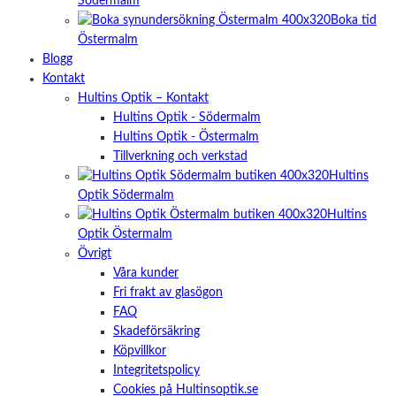
Södermalm
Boka tid
Östermalm
Blogg
Kontakt
Hultins Optik – Kontakt
Hultins Optik - Södermalm
Hultins Optik - Östermalm
Tillverkning och verkstad
Hultins
Optik Södermalm
Hultins
Optik Östermalm
Övrigt
Våra kunder
Fri frakt av glasögon
FAQ
Skadeförsäkring
Köpvillkor
Integritetspolicy
Cookies på Hultinsoptik.se