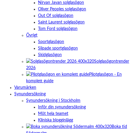
Nirvan Javan solglasögon
Oliver Peoples solglasögon
Out Of solglasögon
Saint Laurent solglasögon
Tom Ford solglasögon
Övrigt
Sportglasögon
Slipade sportglasögon
Skidglasögon
Solglasögontrender
2026
Pilotglasögon - En
komplett guide
Varumärken
Synundersökning
Synundersökning i Stockholm
Inför din synundersökning
Möt hela teamet
Kliniska blogginlägg
Boka tid