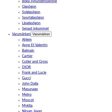
Boka synundersökning
Glasögon
Solglasögon
Sportglasögon
Läsglasögon
Senast inkommet
Varumärken
Varumärken
Ahlem
Anne Et Valentin
Balmain
Cartier
Cutler and Gross
DIOR
Frank and Lucie
Gucci
John Dalia
Masunaga
Metro
Moscot
Mykita
Nirvan Javan