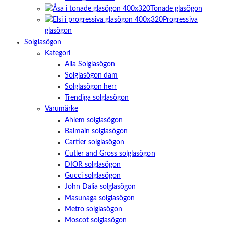
Tonade glasögon
Progressiva
glasögon
Solglasögon
Kategori
Alla Solglasögon
Solglasögon dam
Solglasögon herr
Trendiga solglasögon
Varumärke
Ahlem solglasögon
Balmain solglasögon
Cartier solglasögon
Cutler and Gross solglasögon
DIOR solglasögon
Gucci solglasögon
John Dalia solglasögon
Masunaga solglasögon
Metro solglasögon
Moscot solglasögon