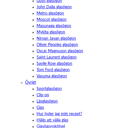
Götti glasögon
John Dalia glasögon
Metro glasögon
Moscot glasögon
Masunaga glasögon
Mykita glasögon
Nirvan Javan glasögon
Oliver Peoples glasögon
Oscar Magnuson glasögon
Saint Laurent glasögon
Savile Row glasögon
Tom Ford glasögon
Vasuma glasögon
Övrigt
Sportglasögon
Clip-on
Läsglasögon
Glas
Hur tyder jag mitt recept?
Hjälp att välja glas
Glasögonskötsel