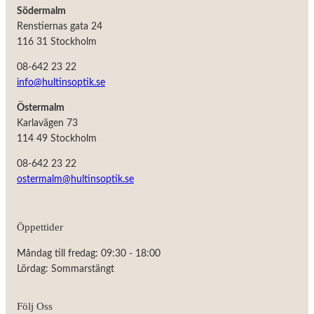
Södermalm
Renstiernas gata 24
116 31 Stockholm
08-642 23 22
info@hultinsoptik.se
Östermalm
Karlavägen 73
114 49 Stockholm
08-642 23 22
ostermalm@hultinsoptik.se
Nödvändiga
Öppettider
Dessa kakor
går inte att
Måndag till fredag: 09:30 - 18:00
välja bort.
De behövs
Lördag: Sommarstängt
för att
hemsidan
över huvud
Följ Oss