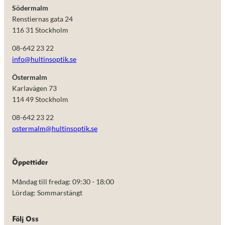
Södermalm
Renstiernas gata 24
116 31 Stockholm
08-642 23 22
info@hultinsoptik.se
Östermalm
Karlavägen 73
114 49 Stockholm
08-642 23 22
ostermalm@hultinsoptik.se
Nödvändiga
Öppettider
Dessa kakor
går inte att
Måndag till fredag: 09:30 - 18:00
välja bort.
De behövs
Lördag: Sommarstängt
för att
hemsidan
över huvud
Följ Oss