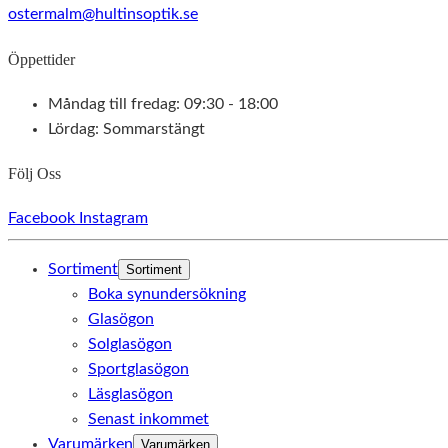
ostermalm@hultinsoptik.se
Öppettider
Måndag till fredag: 09:30 - 18:00
Lördag: Sommarstängt
Följ Oss
Facebook
Instagram
Sortiment
Sortiment
Boka synundersökning
Glasögon
Solglasögon
Sportglasögon
Läsglasögon
Senast inkommet
Varumärken
Varumärken