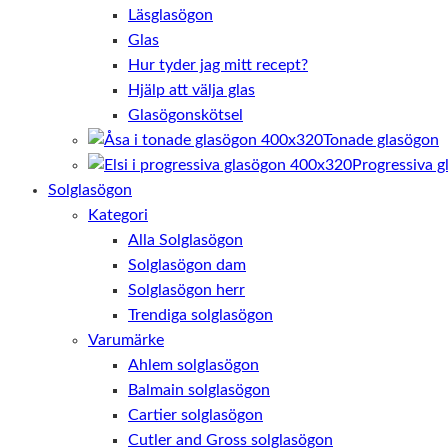
Läsglasögon
Glas
Hur tyder jag mitt recept?
Hjälp att välja glas
Glasögonskötsel
Tonade glasögon
Progressiva g
Solglasögon
Kategori
Alla Solglasögon
Solglasögon dam
Solglasögon herr
Trendiga solglasögon
Varumärke
Ahlem solglasögon
Balmain solglasögon
Cartier solglasögon
Cutler and Gross solglasögon