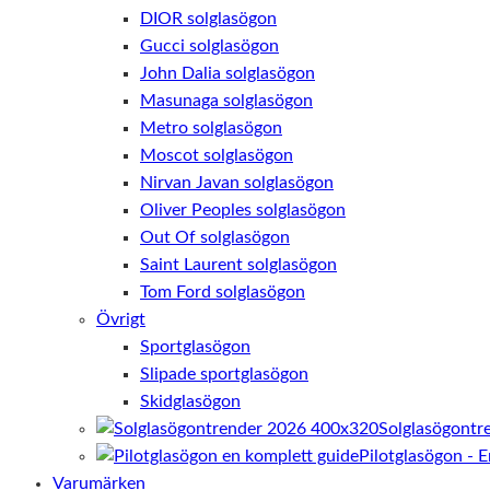
DIOR solglasögon
Gucci solglasögon
John Dalia solglasögon
Masunaga solglasögon
Metro solglasögon
Moscot solglasögon
Nirvan Javan solglasögon
Oliver Peoples solglasögon
Out Of solglasögon
Saint Laurent solglasögon
Tom Ford solglasögon
Övrigt
Sportglasögon
Slipade sportglasögon
Skidglasögon
Solglasögontr
Pilotglasögon - 
Varumärken