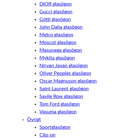
DIOR glasögon
Gucci glasögon
Götti glasögon
John Dalia glasögon
Metro glasögon
Moscot glasögon
Masunaga glasögon
Mykita glasögon
Nirvan Javan glasögon
Oliver Peoples glasögon
Oscar Magnuson glasögon
Saint Laurent glasögon
Savile Row glasögon
Tom Ford glasögon
Vasuma glasögon
Övrigt
Sportglasögon
Clip-on