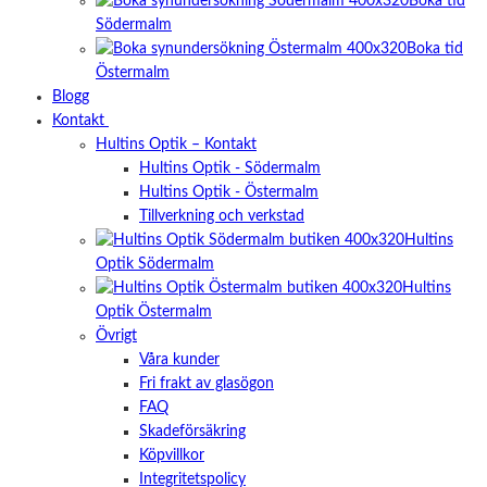
Boka tid
Södermalm
Boka tid
Östermalm
Blogg
Kontakt
Hultins Optik – Kontakt
Hultins Optik - Södermalm
Hultins Optik - Östermalm
Tillverkning och verkstad
Hultins
Optik Södermalm
Hultins
Optik Östermalm
Övrigt
Våra kunder
Fri frakt av glasögon
FAQ
Skadeförsäkring
Köpvillkor
Integritetspolicy