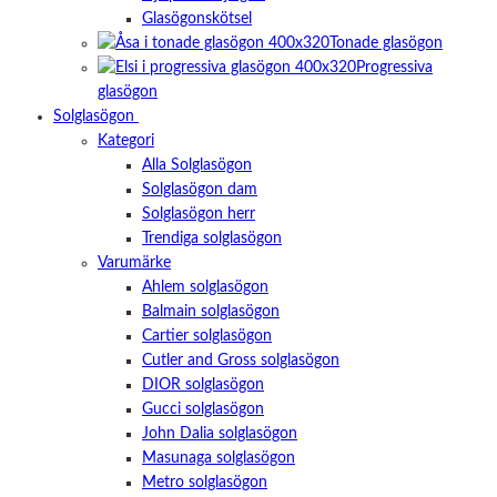
taget ska
Glasögonskötsel
fungera.
Tonade glasögon
Progressiva
glasögon
Statistik
För att vi ska
Solglasögon
kunna
Kategori
förbättra
Alla Solglasögon
hemsidans
funktionalitet
Solglasögon dam
och
Solglasögon herr
uppbyggnad,
Trendiga solglasögon
baserat på
Varumärke
hur
hemsidan
Ahlem solglasögon
används.
Balmain solglasögon
Cartier solglasögon
Cutler and Gross solglasögon
Upplevelse
DIOR solglasögon
För att vår
Gucci solglasögon
hemsida ska
prestera så
John Dalia solglasögon
bra som
Masunaga solglasögon
möjligt
Metro solglasögon
under ditt