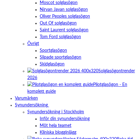
besök. Om
Moscot solglasögon
du nekar de
Nirvan Javan solglasögon
här kakorna
Oliver Peoples solglasögon
kommer viss
Out Of solglasögon
funktionalitet
att försvinna
Saint Laurent solglasögon
från
Tom Ford solglasögon
hemsidan.
Övrigt
Sportglasögon
Slipade sportglasögon
Marknadsföring
Skidglasögon
Genom att dela
med dig av dina
Solglasögontrender
intressen och
2026
ditt beteende
Pilotglasögon - En
när du surfar
komplett guide
ökar du chansen
att få se
Varumärken
personligt
Synundersökning
anpassat innehåll
Synundersökning i Stockholm
och erbjudanden.
Inför din synundersökning
Möt hela teamet
Kliniska blogginlägg