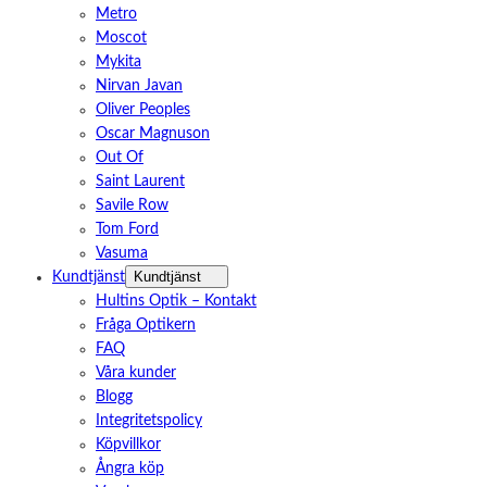
Metro
Moscot
Mykita
Nirvan Javan
Oliver Peoples
Oscar Magnuson
Out Of
Saint Laurent
Savile Row
Tom Ford
Vasuma
Kundtjänst
Kundtjänst
Hultins Optik – Kontakt
Fråga Optikern
FAQ
Våra kunder
Blogg
Integritetspolicy
Köpvillkor
Ångra köp