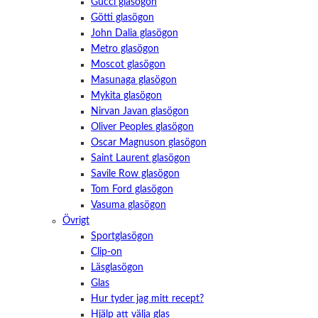
Gucci glasögon
Götti glasögon
John Dalia glasögon
Metro glasögon
Moscot glasögon
Masunaga glasögon
Mykita glasögon
Nirvan Javan glasögon
Oliver Peoples glasögon
Oscar Magnuson glasögon
Saint Laurent glasögon
Savile Row glasögon
Tom Ford glasögon
Vasuma glasögon
Övrigt
Nödvändiga
Dessa kakor
Sportglasögon
går inte att
Clip-on
välja bort.
Läsglasögon
De behövs
för att
Glas
hemsidan
Hur tyder jag mitt recept?
över huvud
Hjälp att välja glas