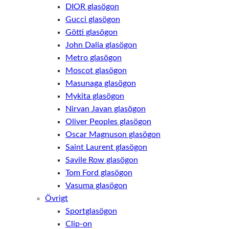
DIOR glasögon
Gucci glasögon
Götti glasögon
John Dalia glasögon
Metro glasögon
Moscot glasögon
Masunaga glasögon
Mykita glasögon
Nirvan Javan glasögon
Oliver Peoples glasögon
Oscar Magnuson glasögon
Saint Laurent glasögon
Savile Row glasögon
Tom Ford glasögon
Vasuma glasögon
Övrigt
Sportglasögon
Clip-on