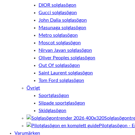
DIOR solglasögon
Gucci solglasögon
John Dalia solglasögon
Masunaga solglasögon
Metro solglasögon
Moscot solglasögon
Nirvan Javan solglasögon
Oliver Peoples solglasögon
Out Of solglasögon
Saint Laurent solglasögon
Tom Ford solglasögon
Övrigt
Sportglasögon
Slipade sportglasögon
Skidglasögon
Solglasögontr
Pilotglasögon - 
Varumärken