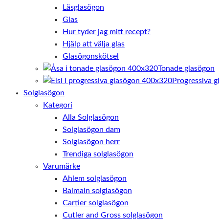
Läsglasögon
Glas
Hur tyder jag mitt recept?
Hjälp att välja glas
Glasögonskötsel
Tonade glasögon
Progressiva g
Solglasögon
Kategori
Alla Solglasögon
Solglasögon dam
Solglasögon herr
Trendiga solglasögon
Varumärke
Ahlem solglasögon
Balmain solglasögon
Cartier solglasögon
Cutler and Gross solglasögon