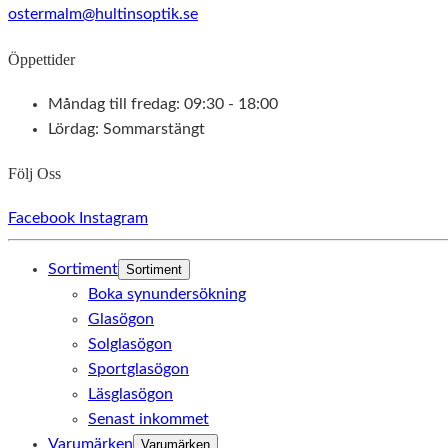
ostermalm@hultinsoptik.se
Öppettider
Måndag till fredag: 09:30 - 18:00
Lördag: Sommarstängt
Följ Oss
Facebook
Instagram
Sortiment
Sortiment
Boka synundersökning
Glasögon
Solglasögon
Sportglasögon
Läsglasögon
Senast inkommet
Varumärken
Varumärken