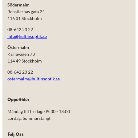
Södermalm
Renstiernas gata 24
116 31 Stockholm
08-642 23 22
info@hultinsoptik.se
Östermalm
Karlavägen 73
114 49 Stockholm
08-642 23 22
ostermalm@hultinsoptik.se
Nödvändiga
Öppettider
Dessa kakor
går inte att
Måndag till fredag: 09:30 - 18:00
välja bort.
De behövs
Lördag: Sommarstängt
för att
hemsidan
över huvud
Följ Oss