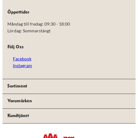
de här
kakorna
Öppettider
kommer viss
funktionalitet
Måndag till fredag: 09:30 - 18:00
att försvinna
från
Lördag: Sommarstängt
hemsidan.
Följ Oss
Marknadsföring
Facebook
Genom att dela
med dig av dina
Instagram
intressen och ditt
beteende när du
surfar ökar du
chansen att få se
Sortiment
personligt
anpassat innehåll
Varumärken
och erbjudanden.
Kundtjänst