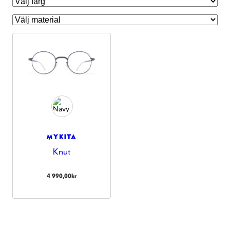
MYKITA
Knut
Nödvändiga
Dessa kakor
4 990,00
kr
går inte att
välja bort.
De behövs
för att
hemsidan
över huvud