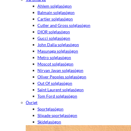
Ahlem solglasögon
Balmain solglasögon
Cartier solglasögon
Cutler and Gross solglasögon
DIOR solglasögon
Gucci solglasögon
John Dalia solglasögon
Masunaga solglasögon
Metro solglasögon
Moscot solglasögon
Nirvan Javan solglasögon
Oliver Peoples solglasögon
Out Of solglasögon
Saint Laurent solglasögon
Tom Ford solglasögon
Övrigt
Sportglasögon
Slipade sportglasögon
Skidglasögon