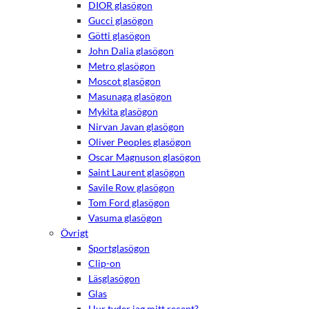
DIOR glasögon
Gucci glasögon
Götti glasögon
John Dalia glasögon
Metro glasögon
Moscot glasögon
Masunaga glasögon
Mykita glasögon
Nirvan Javan glasögon
Oliver Peoples glasögon
Oscar Magnuson glasögon
Saint Laurent glasögon
Savile Row glasögon
Tom Ford glasögon
Vasuma glasögon
Övrigt
Sportglasögon
Clip-on
Läsglasögon
Glas
Hur tyder jag mitt recept?