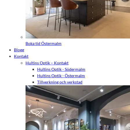
Boka tid Östermalm
Blogg
Kontakt
Hultins Optik – Kontakt
Hultins Optik - Södermalm
Hultins Optik - Östermalm
Tillverkning och verkstad