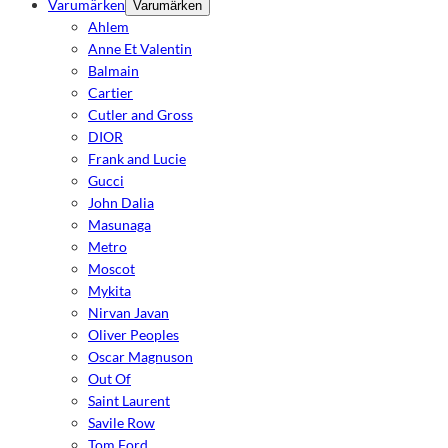
Varumärken
Varumärken
Ahlem
Anne Et Valentin
Balmain
Cartier
Cutler and Gross
DIOR
Frank and Lucie
Gucci
John Dalia
Masunaga
Metro
Moscot
Mykita
Nirvan Javan
Oliver Peoples
Oscar Magnuson
Out Of
Saint Laurent
Savile Row
Tom Ford