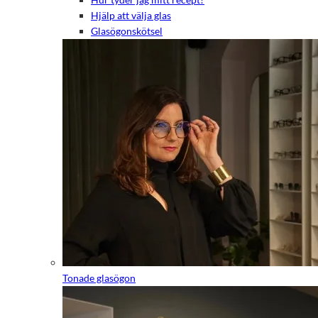
Hjälp att välja glas
Glasögonskötsel
Tonade glasögon