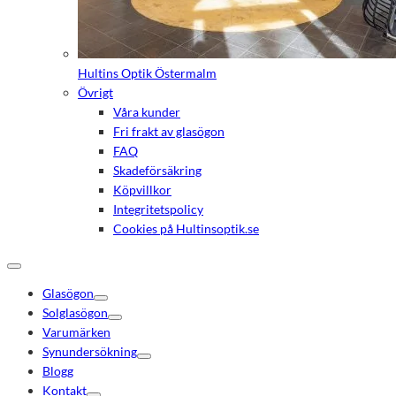
Hultins Optik Östermalm
Övrigt
Våra kunder
Fri frakt av glasögon
FAQ
Skadeförsäkring
Köpvillkor
Integritetspolicy
Cookies på Hultinsoptik.se
Glasögon
Solglasögon
Varumärken
Synundersökning
Blogg
Kontakt