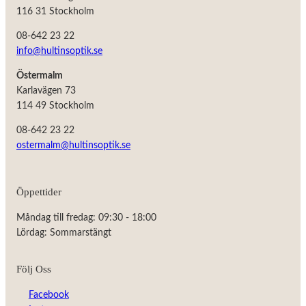
116 31 Stockholm
08-642 23 22
info@hultinsoptik.se
Östermalm
Karlavägen 73
114 49 Stockholm
08-642 23 22
ostermalm@hultinsoptik.se
Öppettider
Nödvändiga
Måndag till fredag: 09:30 - 18:00
Dessa kakor
Lördag: Sommarstängt
går inte att
välja bort.
De behövs
Följ Oss
för att
hemsidan
Facebook
över huvud