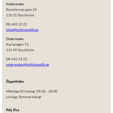
Södermalm
Renstiernas gata 24
116 31 Stockholm
08-642 23 22
info@hultinsoptik.se
Östermalm
Karlavägen 73
114 49 Stockholm
08-642 23 22
ostermalm@hultinsoptik.se
Nödvändiga
Öppettider
Dessa kakor
går inte att
Måndag till fredag: 09:30 - 18:00
välja bort.
De behövs
Lördag: Sommarstängt
för att
hemsidan
över huvud
Följ Oss