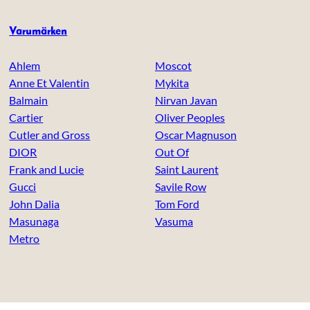
Varumärken
Ahlem
Moscot
Anne Et Valentin
Mykita
Balmain
Nirvan Javan
Cartier
Oliver Peoples
Cutler and Gross
Oscar Magnuson
DIOR
Out Of
Frank and Lucie
Saint Laurent
Gucci
Savile Row
John Dalia
Tom Ford
Masunaga
Vasuma
Metro