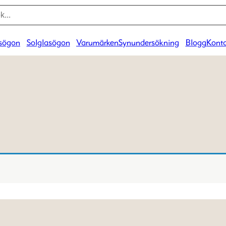
sögon
Solglasögon
Varumärken
Synundersökning
Blogg
Konta