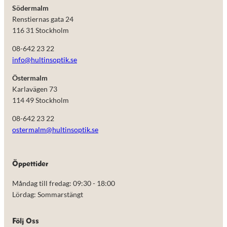
Södermalm
Renstiernas gata 24
116 31 Stockholm
08-642 23 22
info@hultinsoptik.se
Östermalm
Karlavägen 73
114 49 Stockholm
08-642 23 22
ostermalm@hultinsoptik.se
Nödvändiga
Öppettider
Dessa kakor
går inte att
Måndag till fredag: 09:30 - 18:00
välja bort.
De behövs
Lördag: Sommarstängt
för att
hemsidan
över huvud
Följ Oss